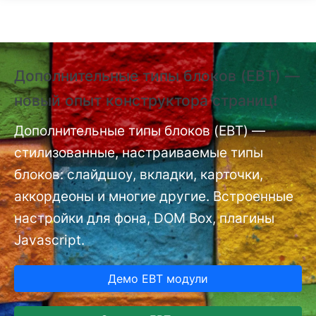
Перейти к основному содержанию
Дополнительные типы блоков (EBT) —
❗
новый опыт конструктора страниц❗
(
п
nt
Дополнительные типы блоков (EBT) —
стилизованные, настраиваемые типы
До
мо
блоков: слайдшоу, вкладки, карточки,
аккордеоны и многие другие. Встроенные
настройки для фона, DOM Box, плагины
Javascript.
Демо EBT модули