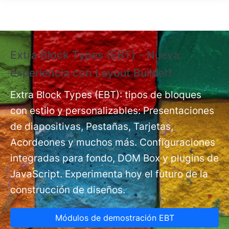
Pasar al contenido principal
Extra Block Types (EBT) - Nueva
❗
experiencia con Layout Builder❗
e
Ex
nt
Extra Block Types (EBT): tipos de bloques
pá
con estilo y personalizables: Presentaciones
de diapositivas, Pestañas, Tarjetas,
Acordeones y muchos más. Configuraciones
integradas para fondo, DOM Box y plugins de
JavaScript. Experimenta hoy el futuro de la
construcción de diseños.
Módulos de demostración EBT