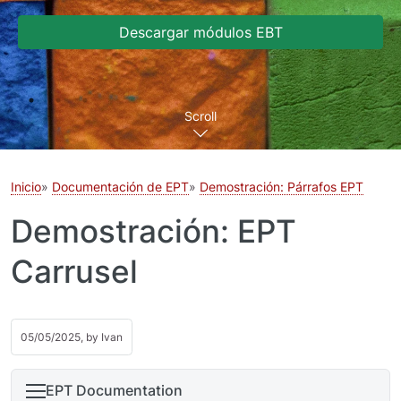
Descargar módulos EBT
Scroll
Inicio
Documentación de EPT
Demostración: Párrafos EPT
Demostración: EPT
Carrusel
05/05/2025, by
Ivan
EPT Documentation