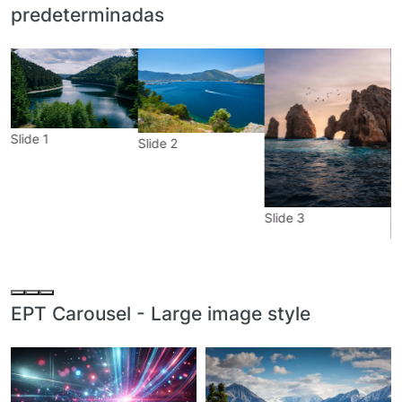
predeterminadas
Slide 1
Slide 2
Slide 3
S
EPT Carousel - Large image style