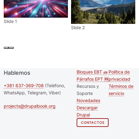
Slide 1
Slide 2
Bloques EBT 🧱
Política de
Hablemos
Second
Footer m
Párrafos EPT 🆕
privacidad
footer
+381 637-369-708
(Teléfono,
Recursos y
Términos de
WhatsApp, Telegram, Viber)
Soporte
servicio
menu
Novedades
projects@drupalbook.org
Descargar
Drupal
CONTACTOS