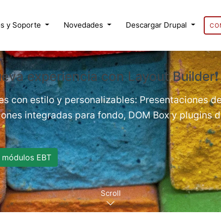
s y Soporte
Novedades
Descargar Drupal
CO
eva experiencia con Layout Builder❗
es con estilo y personalizables: Presentaciones de
nes integradas para fondo, DOM Box y plugins de
 módulos EBT
Scroll