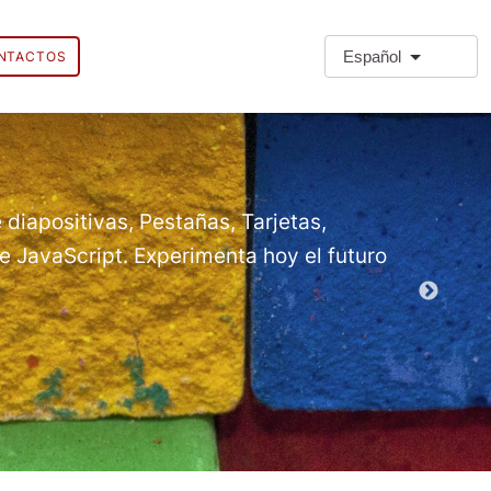
Español
NTACTOS
❗Extra
Extra Paragr
 diapositivas, Pestañas, Tarjetas,
 JavaScript. Experimenta hoy el futuro
Módulos d