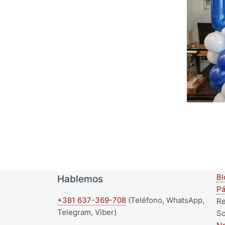
Bl
Hablemos
S
Pá
+381 637-369-708
(Teléfono, WhatsApp,
f
Re
Telegram, Viber)
S