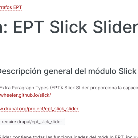
rrafos EPT
 EPT Slick Slide
escripción general del módulo Slick 
Extra Paragraph Types (EPT): Slick Slider proporciona la capaci
wheeler.github.io/slick/
w.drupal.org/project/ept_slick_slider
require drupal/ept_slick_slider
Slider contiene todas las funcionalidades del módulo EPT, incl