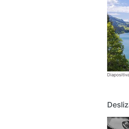
Diapositiva
Desli