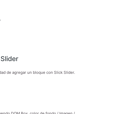
r
Slider
dad de agregar un bloque con Slick Slider.
uyendo DOM Box, color de fondo / Imagen /