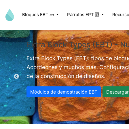
Pasar al contenido principal
Bloques EBT 🧱
Párrafos EPT 🆕
Recurso
Extra Block Types (EBT) - Nu
ed videos.
Extra Block Types (EBT): tipos de bloqu
Acordeones y muchos más. Configuracio
de la construcción de diseños.
Módulos de demostración EBT
Descargar