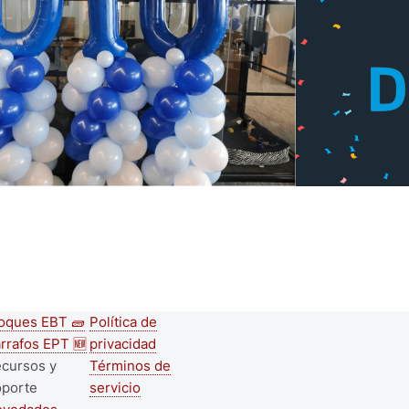
oques EBT 🧱
Política de
econd
Footer menu
rrafos EPT 🆕
privacidad
ooter
cursos y
Términos de
oporte
servicio