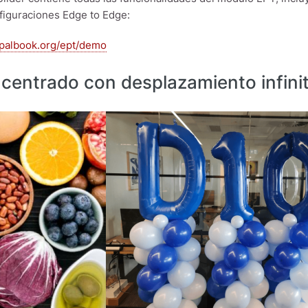
figuraciones Edge to Edge:
upalbook.org/ept/demo
centrado con desplazamiento infini