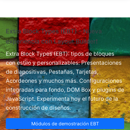
Pasar al contenido principal
Extra Block Types (EBT) - Nueva
❗
experiencia con Layout Builder❗
e
Ex
nt
Extra Block Types (EBT): tipos de bloques
pá
con estilo y personalizables: Presentaciones
de diapositivas, Pestañas, Tarjetas,
Acordeones y muchos más. Configuraciones
integradas para fondo, DOM Box y plugins de
JavaScript. Experimenta hoy el futuro de la
construcción de diseños.
Módulos de demostración EBT