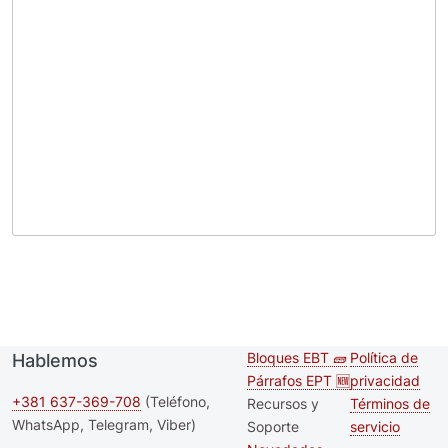
Bloques EBT 🧱
Política de
Hablemos
Second
Footer m
Párrafos EPT 🆕
privacidad
footer
+381 637-369-708
(Teléfono,
Recursos y
Términos de
WhatsApp, Telegram, Viber)
Soporte
servicio
menu