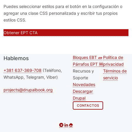
Puedes seleccionar estilos para el botón en la configuración o
agregar una clase CSS personalizada y escribir tus propios
estilos CSS.
Obtener EPT CTA
Bloques EBT 🧱
Política de
Hablemos
Second
Footer m
Párrafos EPT 🆕
privacidad
footer
+381 637-369-708
(Teléfono,
Recursos y
Términos de
WhatsApp, Telegram, Viber)
Soporte
servicio
menu
Novedades
projects@drupalbook.org
Descargar
Drupal
CONTACTOS