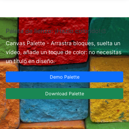
Pasar al contenido principal
Paleta de lienzo: ¡Hazlo colorido!🎨
E
e
Canvas Palette - Arrastra bloques, suelta un
vídeo, añade un toque de color: no necesitas
nt
Ex
un título en diseño.
co
de
Demo Palette
A
in
Download Palette
Ja
co