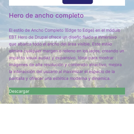
Hero de ancho completo
El estilo de Ancho Completo (Edge to Edge) en el módulo
EBT Hero de Drupal ofrece un diseño fluido e inmersivo
que abarca todo el ancho del área visible. Este estilo
elimina cualquier margen o relleno en los lados, creando un
impacto visual audaz y expansivo. Ideal para mostrar
imágenes de alta resolución y contenido atractivo, mejora
la interacción del usuario al maximizar el espacio de la
pantalla y ofrecer una estética moderna y dinámica.
Descargar