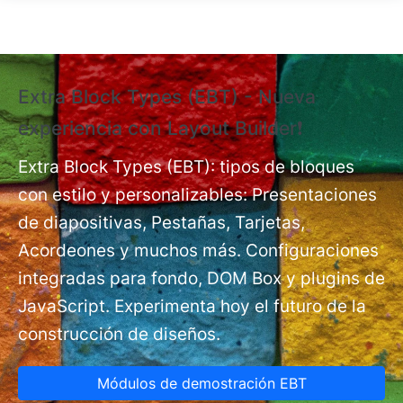
Pasar al contenido principal
Extra Block Types (EBT) - Nueva
❗
experiencia con Layout Builder❗
e
Ex
nt
Extra Block Types (EBT): tipos de bloques
pá
con estilo y personalizables: Presentaciones
de diapositivas, Pestañas, Tarjetas,
Acordeones y muchos más. Configuraciones
integradas para fondo, DOM Box y plugins de
JavaScript. Experimenta hoy el futuro de la
construcción de diseños.
Módulos de demostración EBT