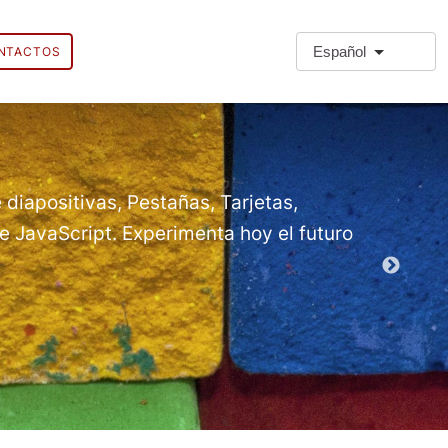
Español
NTACTOS
❗Extra
Extra Paragr
 diapositivas, Pestañas, Tarjetas,
 JavaScript. Experimenta hoy el futuro
Módulos d