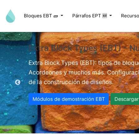
Pasar al contenido principal
Bloques EBT 🧱
Párrafos EPT 🆕
Recurso
Extra Block Types (EBT) - Nu
ed videos.
Extra Block Types (EBT): tipos de bloqu
Acordeones y muchos más. Configuracio
de la construcción de diseños.
Módulos de demostración EBT
Descargar