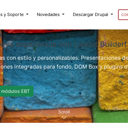
s y Soporte
Novedades
Descargar Drupal
CO
eva experiencia con Layout Builder❗
es con estilo y personalizables: Presentaciones de
nes integradas para fondo, DOM Box y plugins de
 módulos EBT
Scroll