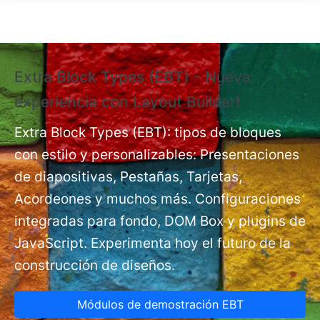
Pasar al contenido principal
Extra Block Types (EBT) - Nueva
❗
experiencia con Layout Builder❗
e
Ex
nt
Extra Block Types (EBT): tipos de bloques
pá
con estilo y personalizables: Presentaciones
de diapositivas, Pestañas, Tarjetas,
Acordeones y muchos más. Configuraciones
integradas para fondo, DOM Box y plugins de
JavaScript. Experimenta hoy el futuro de la
construcción de diseños.
Módulos de demostración EBT