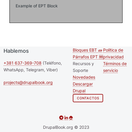
Example of EPT Block
Bloques EBT 🧱
Política de
Hablemos
Second
Footer m
Párrafos EPT 🆕
privacidad
footer
+381 637-369-708
(Teléfono,
Recursos y
Términos de
WhatsApp, Telegram, Viber)
Soporte
servicio
menu
Novedades
projects@drupalbook.org
Descargar
Drupal
CONTACTOS
DrupalBook.org © 2023