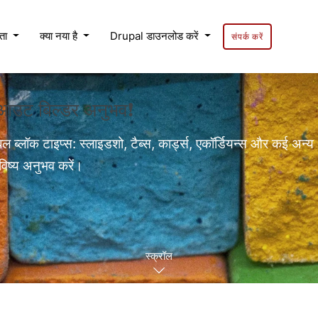
यता
क्या नया है
Drupal डाउनलोड करें
संपर्क करें
लेआउट बिल्डर अनुभव❗
बल ब्लॉक टाइप्स: स्लाइडशो, टैब्स, कार्ड्स, एकॉर्डियन्स और कई अन्य
विष्य अनुभव करें।
स्क्रॉल