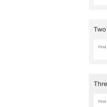
Two
Firs
Thr
Firs