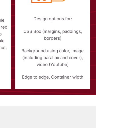
Design options for:
ule
ured
CSS Box (margins, paddings,
o
borders)
ble
out.
Background using color, image
(including parallax and cover),
video (Youtube)
Edge to edge, Container width