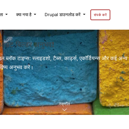
यता
क्या नया है
Drupal डाउनलोड करें
संपर्क करें
लेआउट बिल्डर अनुभव❗
बल ब्लॉक टाइप्स: स्लाइडशो, टैब्स, कार्ड्स, एकॉर्डियन्स और कई अन्य
विष्य अनुभव करें।
स्क्रॉल