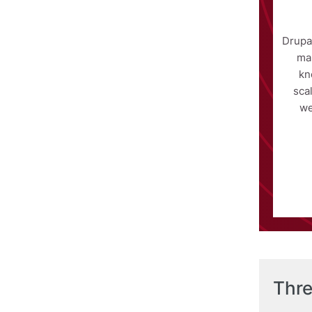
Drupa
ma
kn
scal
we
Thr