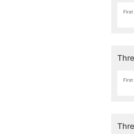
Firs
Thr
Firs
Thr