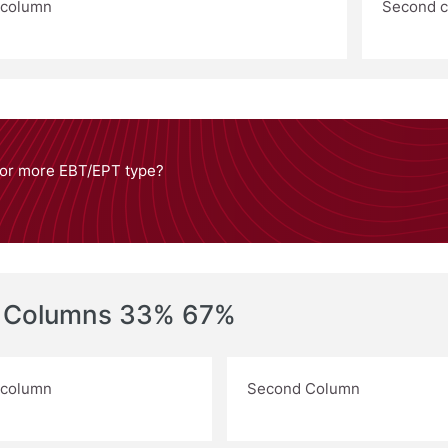
t column
Second 
or more EBT/EPT type?
 Columns 33% 67%
t column
Second Column