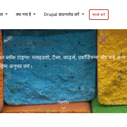
यता
क्या नया है
Drupal डाउनलोड करें
संपर्क करें
लेआउट बिल्डर अनुभव❗
बल ब्लॉक टाइप्स: स्लाइडशो, टैब्स, कार्ड्स, एकॉर्डियन्स और कई अन्य
विष्य अनुभव करें।
स्क्रॉल