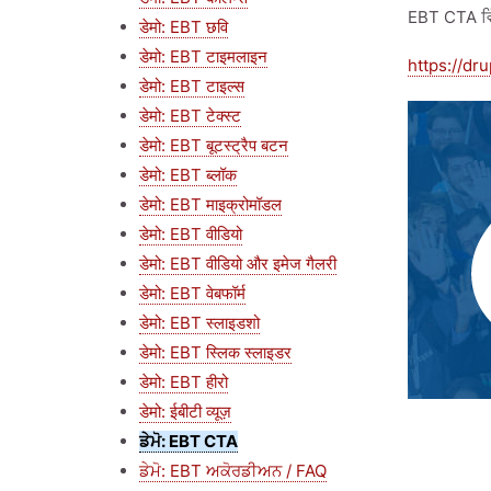
EBT CTA ਵਿੱ
डेमो: EBT छवि
डेमो: EBT टाइमलाइन
https://dr
डेमो: EBT टाइल्स
डेमो: EBT टेक्स्ट
डेमो: EBT बूटस्ट्रैप बटन
डेमो: EBT ब्लॉक
डेमो: EBT माइक्रोमॉडल
डेमो: EBT वीडियो
डेमो: EBT वीडियो और इमेज गैलरी
डेमो: EBT वेबफॉर्म
डेमो: EBT स्लाइडशो
डेमो: EBT स्लिक स्लाइडर
डेमो: EBT हीरो
डेमो: ईबीटी व्यूज़
ਡੇਮੋ: EBT CTA
ਡੇਮੋ: EBT ਅਕੋਰਡੀਅਨ / FAQ