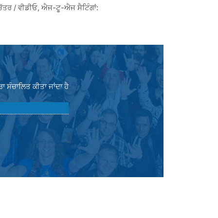
ੱਤਰ / ਵੀਡੀਓ, ਐਜ-ਟੂ-ਐਜ ਸੈਟਿੰਗਾਂ:
 ਸੰਚਾਲਿਤ ਕੀਤਾ ਜਾਂਦਾ ਹੈ