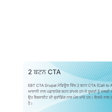
2 ਬਟਨ CTA
EBT CTA Drupal ਮੋਡਿਊਲ ਵਿੱਚ 2 ਬਟਨ CTA (Call to Acti
ਆਸਾਨੀ ਨਾਲ ਪਛਾਣਯੋਗ ਬਟਨ ਸ਼ਾਮਲ ਹਨ ਜੋ ਯੂਜ਼ਰਾਂ ਨੂੰ ਜਲਦੀ
ਉਹ ਵੈਬਸਾਈਟ ਦੀ ਬ੍ਰਾਂਡਿੰਗ ਨਾਲ ਮੇਲ ਖਾਂਦੇ ਹਨ। ਇਸਦੇ ਨਾਲ ਹੀ
ਹੈ।