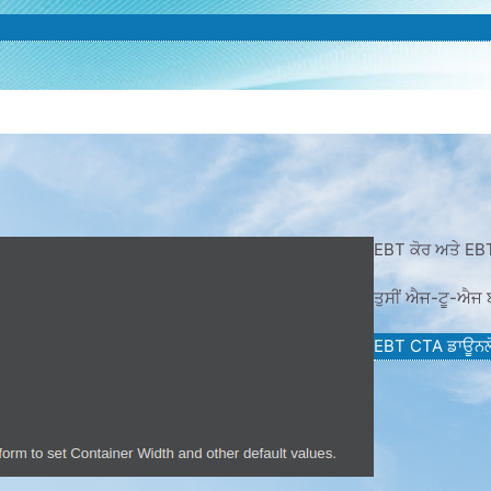
EBT ਕੋਰ ਅਤੇ EBT CT
ਤੁਸੀਂ ਐਜ-ਟੂ-ਐਜ ਬ
EBT CTA ਡਾਊਨਲੋ