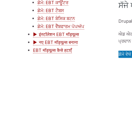
ਡੇਮੋ: EBT ਕਾਊਂਟਰ
ਸੱਜੇ
ਡੇਮੋ: EBT ਟੈਬਸ
ਡੇਮੋ: EBT ਬੇਸਿਕ ਬਟਨ
Drupal
ਡੇਮੋ: EBT ਵੈੱਬਫਾਰਮ ਪੋਪਅੱਪ
ਐਡ ਐਕਸ
इंस्टॉलेशन EBT मॉड्यूल्स
ਪ੍ਰਦਾਨ 
नए EBT मॉड्यूल्स बनाना
EBT मॉड्यूल्स कैसे हटाएँ
ਡੇਮੋ ਵੇਖੋ