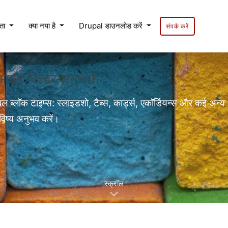
यता
क्या नया है
Drupal डाउनलोड करें
संपर्क करें
लेआउट बिल्डर अनुभव❗
बल ब्लॉक टाइप्स: स्लाइडशो, टैब्स, कार्ड्स, एकॉर्डियन्स और कई अन्य
विष्य अनुभव करें।
स्क्रॉल