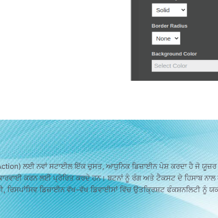
on) ਲਈ ਨਵਾਂ ਸਟਾਈਲ ਇੱਕ ਚੁਸਤ, ਆਧੁਨਿਕ ਡਿਜ਼ਾਈਨ ਪੇਸ਼ ਕਰਦਾ ਹੈ ਜੋ ਯੂਜ਼ਰ ਦੀ 
 ਕਾਰਵਾਈ ਕਰਨ ਲਈ ਪ੍ਰੇਰਿਤ ਕਰਦੇ ਹਨ। ਬਟਨਾਂ ਨੂੰ ਰੰਗ ਅਤੇ ਟੈਕਸਟ ਦੇ ਹਿਸਾਬ ਨਾ
, ਰਿਸਪਾਂਸਿਵ ਡਿਜ਼ਾਈਨ ਵੱਖ-ਵੱਖ ਡਿਵਾਈਸਾਂ ਵਿੱਚ ਉਤਕ੍ਰਿਸ਼ਟ ਫੰਕਸ਼ਨਲਿਟੀ ਨੂੰ ਯਕੀਨ