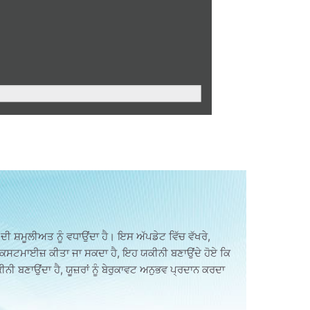
ਸ਼ਮੂਲੀਅਤ ਨੂੰ ਵਧਾਉਂਦਾ ਹੈ। ਇਸ ਅੱਪਡੇਟ ਵਿੱਚ ਵੱਖਰੇ,
ਲ ਕਸਟਮਾਈਜ਼ ਕੀਤਾ ਜਾ ਸਕਦਾ ਹੈ, ਇਹ ਯਕੀਨੀ ਬਣਾਉਂਦੇ ਹੋਏ ਕਿ
ੀ ਬਣਾਉਂਦਾ ਹੈ, ਯੂਜ਼ਰਾਂ ਨੂੰ ਬੇਰੁਕਾਵਟ ਅਨੁਭਵ ਪ੍ਰਦਾਨ ਕਰਦਾ