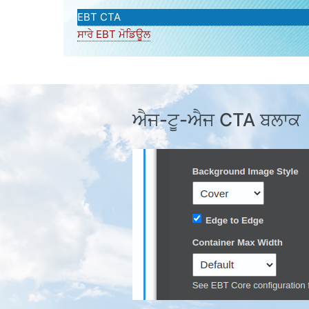
EBT CTA
ਸਾਰੇ EBT ਮੋਡਿਊਲ
ਐਜ-ਟੂ-ਐਜ CTA ਬਲਾਕ