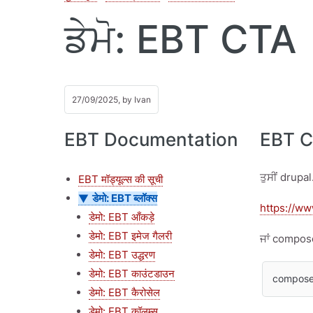
ਡੇਮੋ: EBT CTA
27/09/2025, by
Ivan
EBT Documentation
EBT C
ਤੁਸੀਂ drupa
EBT मॉड्यूल्स की सूची
डेमो: EBT ब्लॉक्स
https://ww
डेमो: EBT आँकड़े
डेमो: EBT इमेज गैलरी
ਜਾਂ compos
डेमो: EBT उद्धरण
डेमो: EBT काउंटडाउन
composer
डेमो: EBT कैरोसेल
डेमो: EBT कॉलम्स