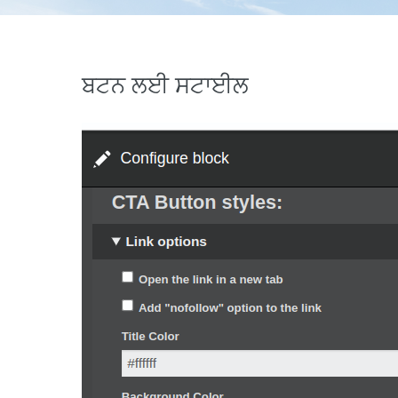
ਬਟਨ ਲਈ ਸਟਾਈਲ