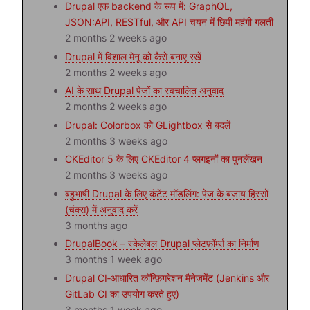
Drupal एक backend के रूप में: GraphQL,
JSON:API, RESTful, और API चयन में छिपी महंगी गलती
2 months 2 weeks ago
Drupal में विशाल मेनू को कैसे बनाए रखें
2 months 2 weeks ago
AI के साथ Drupal पेजों का स्वचालित अनुवाद
2 months 2 weeks ago
Drupal: Colorbox को GLightbox से बदलें
2 months 3 weeks ago
CKEditor 5 के लिए CKEditor 4 प्लगइनों का पुनर्लेखन
2 months 3 weeks ago
बहुभाषी Drupal के लिए कंटेंट मॉडलिंग: पेज के बजाय हिस्सों
(चंक्स) में अनुवाद करें
3 months ago
DrupalBook – स्केलेबल Drupal प्लेटफ़ॉर्म्स का निर्माण
3 months 1 week ago
Drupal CI‑आधारित कॉन्फ़िगरेशन मैनेजमेंट (Jenkins और
GitLab CI का उपयोग करते हुए)
3 months 1 week ago