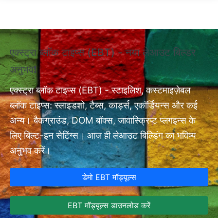
Skip to main content
एक्स्ट्रा ब्लॉक टाइप्स (EBT) - नया लेआउट बिल्डर
❗ए
अनुभव❗
अन
एक्
nt
एक्स्ट्रा ब्लॉक टाइप्स (EBT) - स्टाइलिश, कस्टमाइज़ेबल
सेट
ब्लॉक टाइप्स: स्लाइडशो, टैब्स, कार्ड्स, एकॉर्डियन्स और कई
अन्य। बैकग्राउंड, DOM बॉक्स, जावास्क्रिप्ट प्लगइन्स के
लिए बिल्ट-इन सेटिंग्स। आज ही लेआउट बिल्डिंग का भविष्य
अनुभव करें।
डेमो EBT मॉड्यूल्स
EBT मॉड्यूल्स डाउनलोड करें