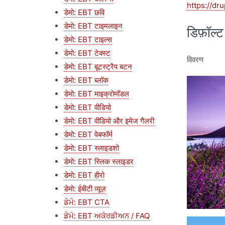
https://dr
डेमो: EBT छवि
डेमो: EBT टाइमलाइन
डिफ़ॉल्ट
डेमो: EBT टाइल्स
डेमो: EBT टेक्स्ट
विवरण
डेमो: EBT बूटस्ट्रैप बटन
डेमो: EBT ब्लॉक
चित्र
डेमो: EBT माइक्रोमॉडल
डेमो: EBT वीडियो
डेमो: EBT वीडियो और इमेज गैलरी
डेमो: EBT वेबफॉर्म
डेमो: EBT स्लाइडशो
डेमो: EBT स्लिक स्लाइडर
डेमो: EBT हीरो
डेमो: ईबीटी व्यूज़
ਡੇਮੋ: EBT CTA
ਡੇਮੋ: EBT ਅਕੋਰਡੀਅਨ / FAQ
चित्र