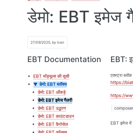
डेमो: EBT इमेज ग
27/09/2025, by
Ivan
EBT Documentation
EBT: इ
एक्स्ट्रा ब्ल
EBT मॉड्यूल्स की सूची
https://bia
डेमो: EBT ब्लॉक्स
डेमो: EBT आँकड़े
https://ww
डेमो: EBT इमेज गैलरी
डेमो: EBT उद्धरण
composer 
डेमो: EBT काउंटडाउन
EBT इमेज में 
डेमो: EBT कैरोसेल
डेमो: EBT कॉलम्स