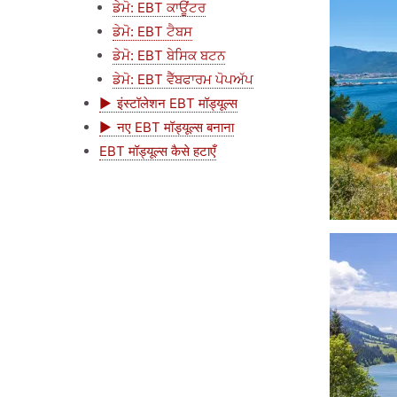
ਡੇਮੋ: EBT ਕਾਊਂਟਰ
ਡੇਮੋ: EBT ਟੈਬਸ
ਡੇਮੋ: EBT ਬੇਸਿਕ ਬਟਨ
ਡੇਮੋ: EBT ਵੈੱਬਫਾਰਮ ਪੋਪਅੱਪ
इंस्टॉलेशन EBT मॉड्यूल्स
नए EBT मॉड्यूल्स बनाना
EBT मॉड्यूल्स कैसे हटाएँ
चित्र