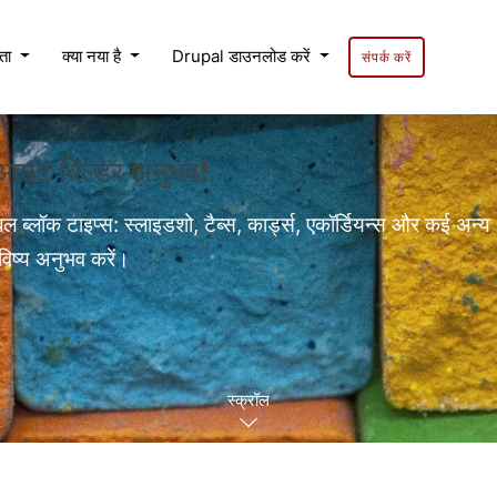
यता
क्या नया है
Drupal डाउनलोड करें
संपर्क करें
लेआउट बिल्डर अनुभव❗
बल ब्लॉक टाइप्स: स्लाइडशो, टैब्स, कार्ड्स, एकॉर्डियन्स और कई अन्य
विष्य अनुभव करें।
स्क्रॉल