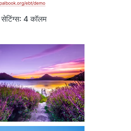
upalbook.org/ebt/demo
 सेटिंग्स: 4 कॉलम