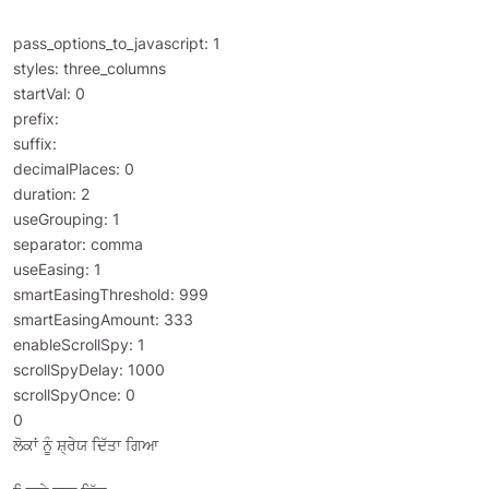
pass_options_to_javascript: 1
styles: three_columns
startVal: 0
prefix:
suffix:
decimalPlaces: 0
duration: 2
useGrouping: 1
separator: comma
useEasing: 1
smartEasingThreshold: 999
smartEasingAmount: 333
enableScrollSpy: 1
scrollSpyDelay: 1000
scrollSpyOnce: 0
0
ਲੋਕਾਂ ਨੂੰ ਸ਼੍ਰੇਯ ਦਿੱਤਾ ਗਿਆ