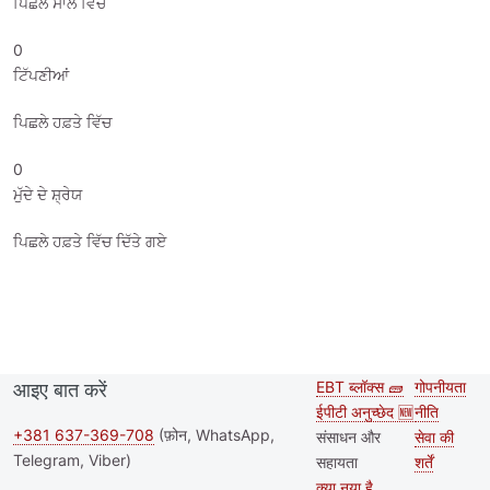
ਪਿਛਲੇ ਸਾਲ ਵਿੱਚ
0
ਟਿੱਪਣੀਆਂ
ਪਿਛਲੇ ਹਫ਼ਤੇ ਵਿੱਚ
0
ਮੁੱਦੇ ਦੇ ਸ਼੍ਰੇਯ
ਪਿਛਲੇ ਹਫ਼ਤੇ ਵਿੱਚ ਦਿੱਤੇ ਗਏ
EBT ब्लॉक्स 🧱
गोपनीयता
आइए बात करें
Second
Footer
ईपीटी अनुच्छेद 🆕
नीति
footer
+381 637-369-708
(फ़ोन, WhatsApp,
संसाधन और
सेवा की
Telegram, Viber)
सहायता
शर्तें
menu
क्या नया है