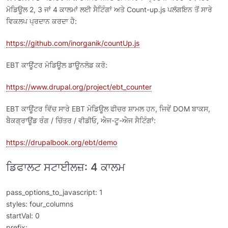
ਮੋਡਿਊਲ 2, 3 ਜਾਂ 4 ਕਾਲਮਾਂ ਲਈ ਸੈਟਿੰਗਾਂ ਅਤੇ Count-up.js ਪਲੱਗਇਨ ਤੋਂ ਸਾਰੇ
ਵਿਕਲਪ ਪ੍ਰਦਾਨ ਕਰਦਾ ਹੈ:
https://github.com/inorganik/countUp.js
EBT ਕਾਊਂਟਰ ਮੋਡਿਊਲ ਡਾਊਨਲੋਡ ਕਰੋ:
https://www.drupal.org/project/ebt_counter
EBT ਕਾਊਂਟਰ ਵਿੱਚ ਸਾਰੇ EBT ਮੋਡਿਊਲ ਫੀਚਰ ਸ਼ਾਮਲ ਹਨ, ਜਿਵੇਂ DOM ਬਾਕਸ,
ਬੈਕਗ੍ਰਾਊਂਡ ਰੰਗ / ਚਿੱਤਰ / ਵੀਡੀਓ, ਐਜ-ਟੂ-ਐਜ ਸੈਟਿੰਗਾਂ:
https://drupalbook.org/ebt/demo
ਡਿਫਾਲਟ ਸਟਾਈਲਜ਼: 4 ਕਾਲਮ
pass_options_to_javascript: 1
styles: four_columns
startVal: 0
prefix: