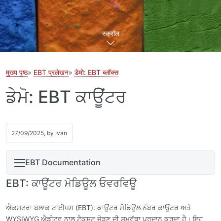
स्क्रॉल
मुख्य पृष्ठ
EBT प्रलेखन
डेमो: EBT ब्लॉक्स
ਡੇਮੋ: EBT ਕਾਊਂਟਰ
27/09/2025, by
Ivan
EBT Documentation
EBT: ਕਾਊਂਟਰ ਮੋਡਿਊਲ ਓਵਰਵਿਊ
ਐਕਸਟਰਾ ਬਲਾਕ ਟਾਈਪਸ (EBT): ਕਾਊਂਟਰ ਮੋਡਿਊਲ ਨੰਬਰ ਕਾਊਂਟਰ ਅਤੇ
WYSIWYG ਐਡੀਟਰ ਨਾਲ ਟੈਕਸਟ ਜੋੜਣ ਦੀ ਸਮਰੱਥਾ ਪ੍ਰਦਾਨ ਕਰਦਾ ਹੈ। ਇਹ