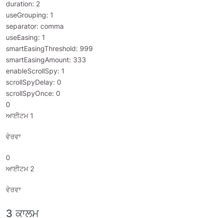
duration: 2
useGrouping: 1
separator: comma
useEasing: 1
smartEasingThreshold: 999
smartEasingAmount: 333
enableScrollSpy: 1
scrollSpyDelay: 0
scrollSpyOnce: 0
0
ਆਈਟਮ 1
ਵੇਰਵਾ
0
ਆਈਟਮ 2
ਵੇਰਵਾ
3 ਕਾਲਮ