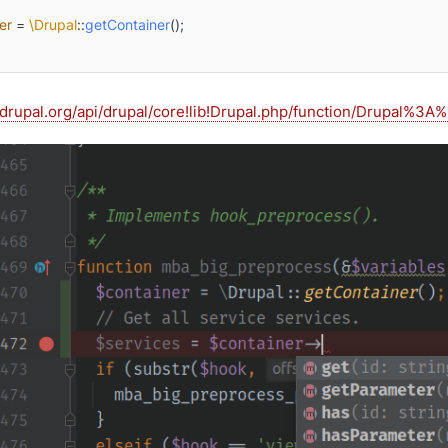
er
 = 
\Drupal
::
getContainer
i.drupal.org/api/drupal/core!lib!Drupal.php/function/Drupal%3A