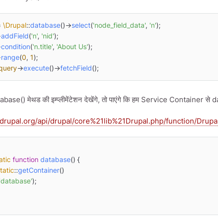
= 
\Drupal
::
database
()->
select
(
'node_field_data'
, 
'n'
>
addField
(
'n'
, 
'nid'
>
condition
(
'n.title'
, 
'About Us'
>
range
(
0
, 
1
query
->
execute
()->
fetchField
();
se() मेथड की इम्प्लीमेंटेशन देखेंगे, तो पाएंगे कि हम Service Container से dat
i.drupal.org/api/drupal/core%21lib%21Drupal.php/function/Dru
atic
function
database
(
) 
{

tatic
::
getContainer
()

'database'
);
