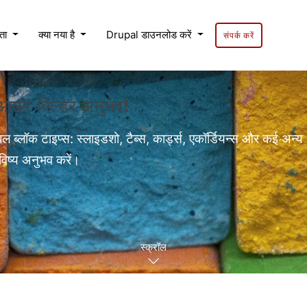
यता
क्या नया है
Drupal डाउनलोड करें
संपर्क करें
लेआउट बिल्डर अनुभव❗
बल ब्लॉक टाइप्स: स्लाइडशो, टैब्स, कार्ड्स, एकॉर्डियन्स और कई अन्य
विष्य अनुभव करें।
स्क्रॉल