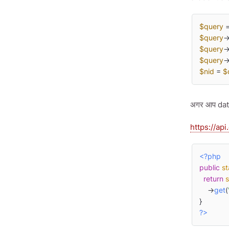
$query
 
$query
-
$query
-
$query
-
$nid
 = 
$
अगर आप databa
https://ap
<?php
public
st
return
s
    ->
get
(
?>