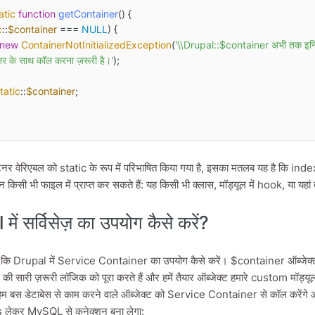
atic
function
getContainer
(
) 
{

c
::
$container
 === 
NULL
) {

new
ContainerNotInitializedException
(
'\\Drupal::$container अभी तक इनिश
र के साथ कॉल करना ज़रूरी है।'
);

tatic
::
$container
;

नर वेरिएबल को static के रूप में परिभाषित किया गया है, इसका मतलब यह है कि ind
न किसी भी फाइल में प्राप्त कर सकते हैं: यह किसी भी क्लास, मॉड्यूल में hook, या
ें सर्विसेज़ का उपयोग कैसे करें?
कि Drupal में Service Container का उपयोग कैसे करें। $container ऑब्जेक्ट में सर्वि
 की सारी ज़रूरी लॉजिक को पूरा करते हैं और हमें तैयार ऑब्जेक्ट हमारे custom मॉड्यूल 
 हम बस डेटाबेस से काम करने वाले ऑब्जेक्ट को Service Container से कॉल करेंगे
 लेकर MySQL से कनेक्शन बना लेगा: