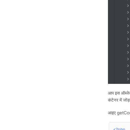
आप इस ऑब्जेक
कंटेनर में जोड़त
आइए getContai
<?php