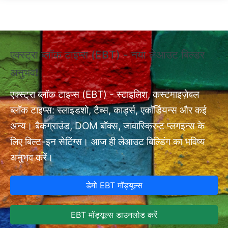
Skip to main content
एक्स्ट्रा ब्लॉक टाइप्स (EBT) - नया लेआउट बिल्डर
❗ए
अनुभव❗
अन
एक्
nt
एक्स्ट्रा ब्लॉक टाइप्स (EBT) - स्टाइलिश, कस्टमाइज़ेबल
सेट
ब्लॉक टाइप्स: स्लाइडशो, टैब्स, कार्ड्स, एकॉर्डियन्स और कई
अन्य। बैकग्राउंड, DOM बॉक्स, जावास्क्रिप्ट प्लगइन्स के
लिए बिल्ट-इन सेटिंग्स। आज ही लेआउट बिल्डिंग का भविष्य
अनुभव करें।
डेमो EBT मॉड्यूल्स
EBT मॉड्यूल्स डाउनलोड करें