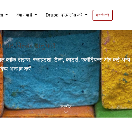
यता
क्या नया है
Drupal डाउनलोड करें
संपर्क करें
लेआउट बिल्डर अनुभव❗
बल ब्लॉक टाइप्स: स्लाइडशो, टैब्स, कार्ड्स, एकॉर्डियन्स और कई अन्य
विष्य अनुभव करें।
स्क्रॉल