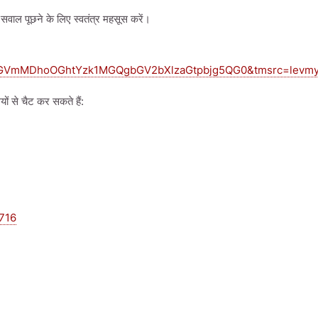
सवाल पूछने के लिए स्वतंत्र महसूस करें।
GVmMDhoOGhtYzk1MGQgbGV2bXlzaGtpbjg5QG0&tmsrc=levmy
ं से चैट कर सकते हैं:
716