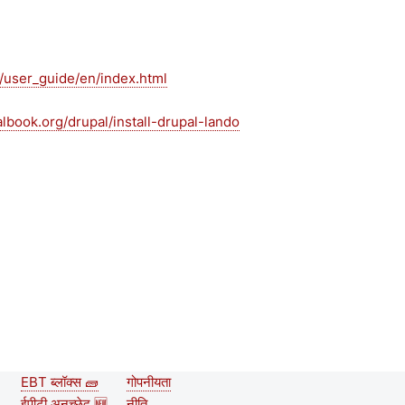
/user_guide/en/index.html
albook.org/drupal/install-drupal-lando
EBT ब्लॉक्स 🧱
गोपनीयता
Second
Footer menu
ईपीटी अनुच्छेद 🆕
नीति