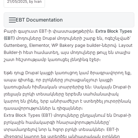
21/05/2025, by
Ivan
EBT Documentation
Բարի գալուստ EBT-ի փաստաթղթերին։
Extra Block Types
(EBT)
մոդուլները Drupal մոդուլների շարք են, ոգեշնչված՝
Guttenberg, Elementor, WP Bakery page builder-ներով։ Layout
Builder-ի հետ համատեղ, այս մոդուլները թույլ են տալիս
շատ հեշտությամբ կառուցել լենդինգ էջեր։
Եթե դուք Drupal կայքի կառուցող կամ ծրագրավորող եք,
ապա գիտեք, որ բլոկները յուրաքանչյուր կայքի
կառուցման հիմնական տարրերից են։ Սակայն Drupal-ի
լռելյայն բլոկի տեսակները երբեմն սահմանափակ
կարող են լինել, երբ անհրաժեշտ է ստեղծել յուրօրինակ
դասավորություններ և դիզայններ։
Extra Block Types (EBT) մոդուլները ընդլայնում են Drupal-ի
բլոկային համակարգի հնարավորությունները՝
տրամադրելով նոր և հզոր բլոկի տեսակներ։ EBT-ի
միջոցով կարող եք ստեղծել անհատական բլոկներ