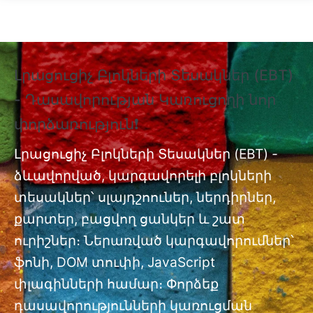
Skip to main content
Լրացուցիչ Բլոկների Տեսակներ (EBT)
❗
- Դասավորության Կառուցողի նոր
Տ
փորձառություն❗
Պ
nt
փ
Լրացուցիչ Բլոկների Տեսակներ (EBT) -
ձևավորված, կարգավորելի բլոկների
Լր
ան
տեսակներ՝ սլայդշոուներ, ներդիրներ,
մո
քարտեր, բացվող ցանկեր և շատ
ուրիշներ։ Ներառված կարգավորումներ՝
ֆոնի, DOM տուփի, JavaScript
փլագինների համար։ Փորձեք
դասավորությունների կառուցման