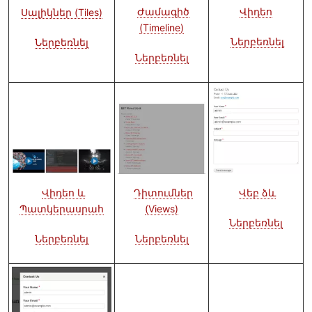
Վիդեո
Ժամագիծ
Սալիկներ (Tiles)
(Timeline)
Ներբեռնել
Ներբեռնել
Ներբեռնել
Նկար
Նկար
Նկար
Դիտումներ
Վեբ ձև
Վիդեո և
(Views)
Պատկերասրահ
Ներբեռնել
Ներբեռնել
Ներբեռնել
Նկար