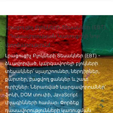
Skip to main content
Լրացուցիչ Բլոկների Տեսակներ (EBT)
❗
- Դասավորության Կառուցողի նոր
Տ
փորձառություն❗
Պ
nt
փ
Լրացուցիչ Բլոկների Տեսակներ (EBT) -
ձևավորված, կարգավորելի բլոկների
Լր
ան
տեսակներ՝ սլայդշոուներ, ներդիրներ,
մո
քարտեր, բացվող ցանկեր և շատ
ուրիշներ։ Ներառված կարգավորումներ՝
ֆոնի, DOM տուփի, JavaScript
փլագինների համար։ Փորձեք
դասավորությունների կառուցման