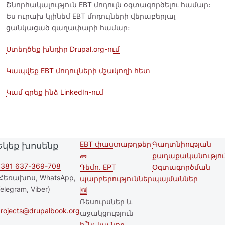
Շնորհակալություն EBT մոդուլն օգտագործելու համար։
Ես ուրախ կլինեմ EBT մոդուլների վերաբերյալ
ցանկացած գաղափարի համար։
Ստեղծեք խնդիր Drupal.org-ում
Կապվեք EBT մոդուլների մշակողի հետ
Կամ գրեք ինձ LinkedIn-ում
EBT փաստաթղթեր
Գաղտնիության
Եկեք խոսենք
Second
Footer menu
🧱
քաղաքականությու
footer
381 637-369-708
Դեմո. EPT
Օգտագործման
Հեռախոս, WhatsApp,
պարբերություններ
պայմաններ
menu
elegram, Viber)
🆕
Ռեսուրսներ և
rojects@drupalbook.org
աջակցություն
Ի՞նչ կա նոր