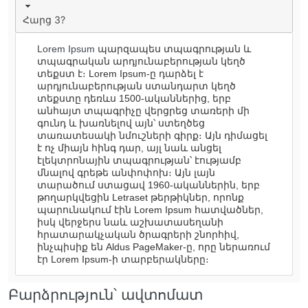
Հարց 3?
Lorem Ipsum
պարզապես տպագրության և
տպագրական արդյունաբերության կեղծ
տեքստ է։ Lorem Ipsum-ը դարձել է
արդյունաբերության ստանդարտ կեղծ
տեքստը դեռևս 1500-ականներից, երբ
անհայտ տպագրիչը վերցրեց տառերի մի
գունդ և խառնելով այն՝ ստեղծեց
տառատեսակի նմուշների գիրք։ Այն դիմացել
է ոչ միայն հինգ դար, այլ նաև անցել
էլեկտրոնային տպագրության՝ էությամբ
մնալով գրեթե անփոփոխ։ Այն լայն
տարածում ստացավ 1960-ականներին, երբ
թողարկվեցին Letraset թերթիկներ, որոնք
պարունակում էին Lorem Ipsum հատվածներ,
իսկ վերջերս նաև աշխատասեղանի
հրատարակչական ծրագրերի շնորհիվ,
ինչպիսիք են Aldus PageMaker-ը, որը ներառում
էր Lorem Ipsum-ի տարբերակները։
Բարձրություն՝ ավտոմատ