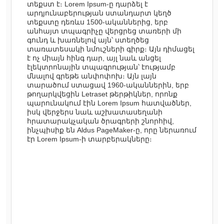
տեքստ է։ Lorem Ipsum-ը դարձել է
արդյունաբերության ստանդարտ կեղծ
տեքստը դեռևս 1500-ականներից, երբ
անհայտ տպագրիչը վերցրեց տառերի մի
գունդ և խառնելով այն՝ ստեղծեց
տառատեսակի նմուշների գիրք։ Այն դիմացել
է ոչ միայն հինգ դար, այլ նաև անցել
էլեկտրոնային տպագրության՝ էությամբ
մնալով գրեթե անփոփոխ։ Այն լայն
տարածում ստացավ 1960-ականներին, երբ
թողարկվեցին Letraset թերթիկներ, որոնք
պարունակում էին Lorem Ipsum հատվածներ,
իսկ վերջերս նաև աշխատասեղանի
հրատարակչական ծրագրերի շնորհիվ,
ինչպիսիք են Aldus PageMaker-ը, որը ներառում
էր Lorem Ipsum-ի տարբերակները։