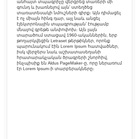
անհայտ տպագրիչը վերցրեց տառերի մի
գունդ և խառնելով այն՝ ստեղծեց
տառատեսակի նմուշների գիրք։ Այն դիմացել
է ոչ միայն հինգ դար, այլ նաև անցել
էլեկտրոնային տպագրության՝ էությամբ
մնալով գրեթե անփոփոխ։ Այն լայն
տարածում ստացավ 1960-ականներին, երբ
թողարկվեցին Letraset թերթիկներ, որոնք
պարունակում էին Lorem Ipsum հատվածներ,
իսկ վերջերս նաև աշխատասեղանի
հրատարակչական ծրագրերի շնորհիվ,
ինչպիսիք են Aldus PageMaker-ը, որը ներառում
էր Lorem Ipsum-ի տարբերակները։