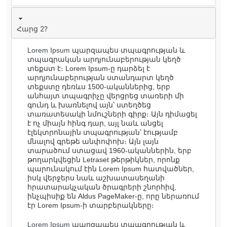
Հարց 2?
Lorem Ipsum
պարզապես տպագրության և
տպագրական արդյունաբերության կեղծ
տեքստ է։ Lorem Ipsum-ը դարձել է
արդյունաբերության ստանդարտ կեղծ
տեքստը դեռևս 1500-ականներից, երբ
անհայտ տպագրիչը վերցրեց տառերի մի
գունդ և խառնելով այն՝ ստեղծեց
տառատեսակի նմուշների գիրք։ Այն դիմացել
է ոչ միայն հինգ դար, այլ նաև անցել
էլեկտրոնային տպագրության՝ էությամբ
մնալով գրեթե անփոփոխ։ Այն լայն
տարածում ստացավ 1960-ականներին, երբ
թողարկվեցին Letraset թերթիկներ, որոնք
պարունակում էին Lorem Ipsum հատվածներ,
իսկ վերջերս նաև աշխատասեղանի
հրատարակչական ծրագրերի շնորհիվ,
ինչպիսիք են Aldus PageMaker-ը, որը ներառում
էր Lorem Ipsum-ի տարբերակները։
Lorem Ipsum
պարզապես տպագրության և