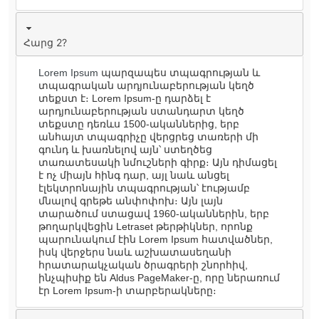
Հարց 2?
Lorem Ipsum
պարզապես տպագրության և
տպագրական արդյունաբերության կեղծ
տեքստ է։ Lorem Ipsum-ը դարձել է
արդյունաբերության ստանդարտ կեղծ
տեքստը դեռևս 1500-ականներից, երբ
անհայտ տպագրիչը վերցրեց տառերի մի
գունդ և խառնելով այն՝ ստեղծեց
տառատեսակի նմուշների գիրք։ Այն դիմացել
է ոչ միայն հինգ դար, այլ նաև անցել
էլեկտրոնային տպագրության՝ էությամբ
մնալով գրեթե անփոփոխ։ Այն լայն
տարածում ստացավ 1960-ականներին, երբ
թողարկվեցին Letraset թերթիկներ, որոնք
պարունակում էին Lorem Ipsum հատվածներ,
իսկ վերջերս նաև աշխատասեղանի
հրատարակչական ծրագրերի շնորհիվ,
ինչպիսիք են Aldus PageMaker-ը, որը ներառում
էր Lorem Ipsum-ի տարբերակները։