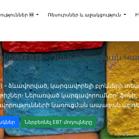
ություններ 🆕
Ռեսուրսներ և աջակցություն
Ի
կներ (EBT) - Դասավորության Կա
) - ձևավորված, կարգավորելի բլոկների տեսա
իշներ։ Ներառված կարգավորումներ՝ ֆոնի, D
վորությունների կառուցման ապագան արդեն
ակներ
Ներբեռնել EBT մոդուլները