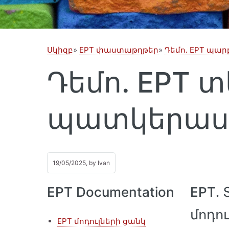
Սկիզբ
EPT փաստաթղթեր
Դեմո. EPT պար
Դեմո. EPT 
պատկերաս
19/05/2025, by
Ivan
EPT Documentation
EPT․
մոդո
EPT մոդուլների ցանկ