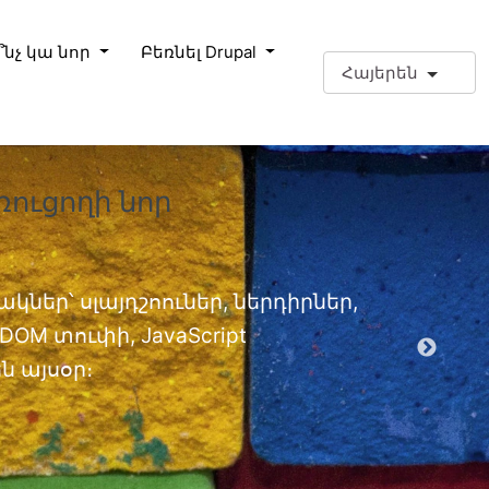
՞նչ կա նոր
Բեռնել Drupal
Հայերեն
ռուցողի նոր
❗Լրացո
փորձա
Լրացուցիչ
կներ՝ սլայդշոուներ, ներդիրներ,
OM տուփի, JavaScript
EPT մոդ
 այսօր։