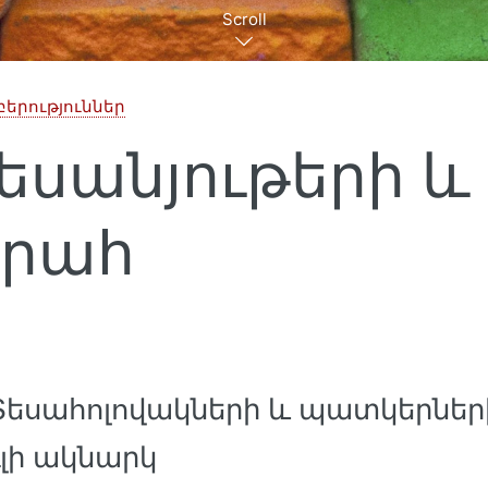
Scroll
բերություններ
տեսանյութերի և
րահ
 Տեսահոլովակների և պատկերն
ւլի ակնարկ