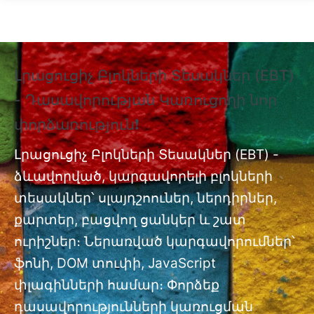
Skip to main content
Լրացուցիչ Բլոկների Տեսակներ (EBT)
❗
- Դասավորության Կառուցողի նոր
Տ
փորձառություն❗
Պ
nt
փ
Լրացուցիչ Բլոկների Տեսակներ (EBT) -
ձևավորված, կարգավորելի բլոկների
Լր
ան
տեսակներ՝ սլայդշոուներ, ներդիրներ,
մո
քարտեր, բացվող ցանկեր և շատ
ուրիշներ։ Ներառված կարգավորումներ՝
ֆոնի, DOM տուփի, JavaScript
փլագինների համար։ Փորձեք
դասավորությունների կառուցման