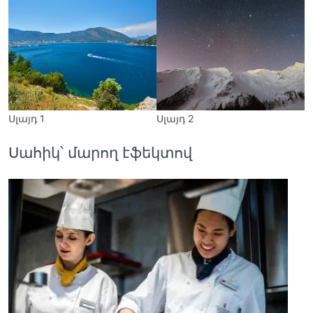
Սլայդ 1
Սլայդ 2
Ս
Սահիկ՝ մարող էֆեկտով