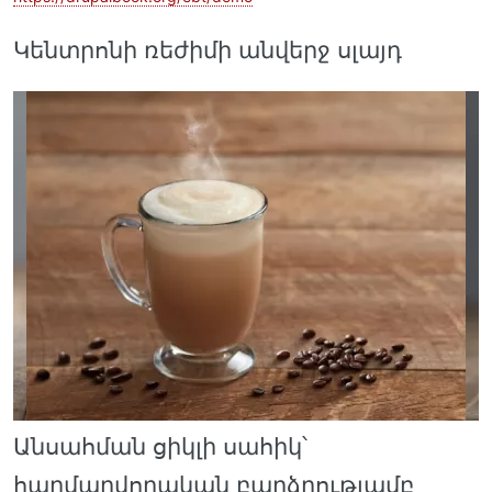
Կենտրոնի ռեժիմի անվերջ սլայդ
Անսահման ցիկլի սահիկ՝
հարմարվողական բարձրությամբ