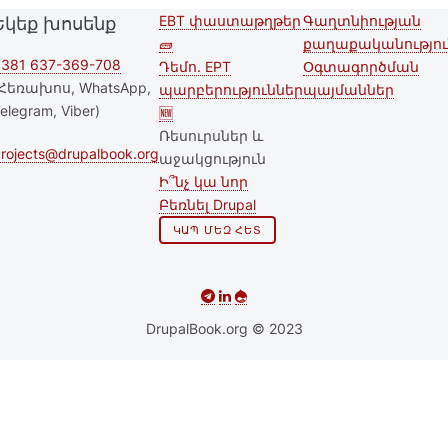
EBT փաստաթղթեր
Գաղտնիության
Եկեք խոսենք
Second
Footer menu
🧱
քաղաքականությու
footer
381 637-369-708
Դեմո. EPT
Օգտագործման
Հեռախոս, WhatsApp,
պարբերություններ
պայմաններ
menu
elegram, Viber)
🆕
Ռեսուրսներ և
rojects@drupalbook.org
աջակցություն
Ի՞նչ կա նոր
Բեռնել Drupal
ԿԱՊ ՄԵԶ ՀԵՏ
DrupalBook.org © 2023