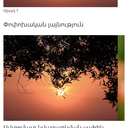
Սլայդ 1
Ս
Փոփոխական լայնություն
Ավտոմատ նվագարկման սահիկ