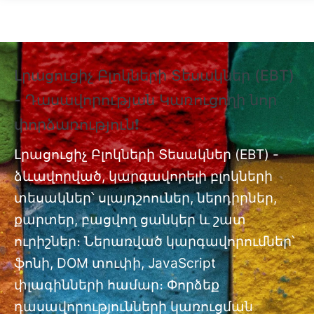
Skip to main content
Լրացուցիչ Բլոկների Տեսակներ (EBT)
❗
- Դասավորության Կառուցողի նոր
Տ
փորձառություն❗
Պ
nt
փ
Լրացուցիչ Բլոկների Տեսակներ (EBT) -
ձևավորված, կարգավորելի բլոկների
Լր
ան
տեսակներ՝ սլայդշոուներ, ներդիրներ,
մո
քարտեր, բացվող ցանկեր և շատ
ուրիշներ։ Ներառված կարգավորումներ՝
ֆոնի, DOM տուփի, JavaScript
փլագինների համար։ Փորձեք
դասավորությունների կառուցման