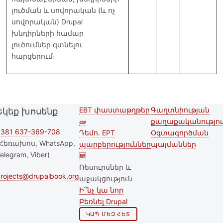
լուծման և սովորական (և ոչ
սովորական) Drupal
խնդիրների համար
լուծումներ գտնելու
հարցերում։
EBT փաստաթղթեր
Գաղտնիության
Եկեք խոսենք
Second
Footer menu
🧱
քաղաքականությու
footer
381 637-369-708
Դեմո. EPT
Օգտագործման
Հեռախոս, WhatsApp,
պարբերություններ
պայմաններ
menu
elegram, Viber)
🆕
Ռեսուրսներ և
rojects@drupalbook.org
աջակցություն
Ի՞նչ կա նոր
Բեռնել Drupal
ԿԱՊ ՄԵԶ ՀԵՏ