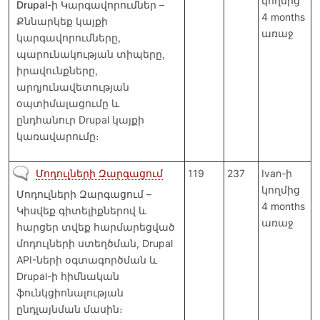
կողմից
Drupal-ի Կարգավորումներ
–
4 months
Քննարկեք կայքի
առաջ
կարգավորումները,
պարունակության տիպերը,
իրավունքները,
արդյունավետության
օպտիմալացումը և
ընդհանուր Drupal կայքի
կառավարումը։
Չկան նոր գրառումներ
Մոդուլների Զարգացում
119
237
Ivan
-ի
կողմից
Մոդուլների Զարգացում
–
4 months
Կիսվեք գիտելիքներով և
առաջ
հարցեր տվեք հարմարեցված
մոդուլների ստեղծման, Drupal
API-ների օգտագործման և
Drupal-ի հիմնական
ֆունկցիոնալության
ընդլայնման մասին։