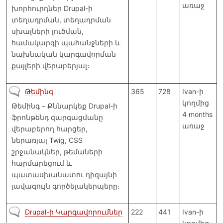
առաջ
խորհուրդներ Drupal-ի
տեղադրման, տեղադրման
սխալների լուծման,
համակարգի պահանջների և
նախնական կարգավորման
քայլերի վերաբերյալ։
Չկան նոր գրառումներ
Թեմինգ
365
728
Ivan
-ի
կողմից
Թեմինգ
– Քննարկեք Drupal-ի
4 months
ֆրոնթենդ զարգացմանը
առաջ
վերաբերող հարցեր,
ներառյալ Twig, CSS
շրջանակներ, թեմաների
հարմարեցում և
պատասխանատու դիզայնի
լավագույն գործելակերպերը։
Չկան նոր գրառումներ
Drupal-ի Կարգավորումներ
222
441
Ivan
-ի