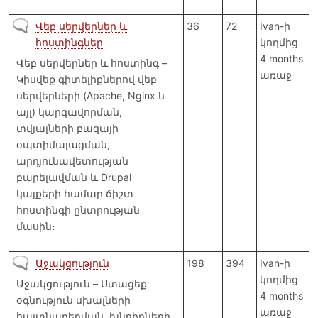
Չկան նոր գրառումներ
Վեբ սերվերներ և
36
72
Ivan
-ի
հոստինգներ
կողմից
4 months
Վեբ սերվերներ և հոստինգ
–
առաջ
Կիսվեք գիտելիքներով վեբ
սերվերների (Apache, Nginx և
այլ) կարգավորման,
տվյալների բազայի
օպտիմալացման,
արդյունավետության
բարելավման և Drupal
կայքերի համար ճիշտ
հոստինգի ընտրության
մասին։
Չկան նոր գրառումներ
Աջակցություն
198
394
Ivan
-ի
կողմից
Աջակցություն
– Ստացեք
4 months
օգնություն սխալների
առաջ
հայտնաբերման, խնդիրների