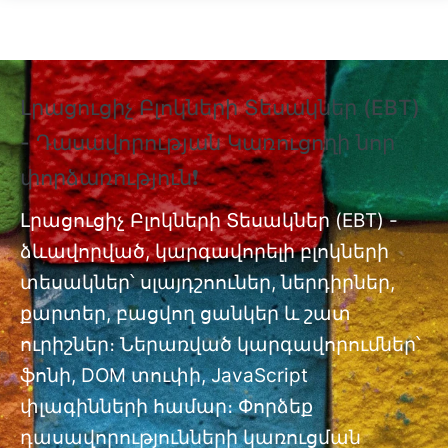
Skip to main content
Լրացուցիչ Բլոկների Տեսակներ (EBT)
❗
- Դասավորության Կառուցողի նոր
Տ
փորձառություն❗
Պ
nt
փ
Լրացուցիչ Բլոկների Տեսակներ (EBT) -
ձևավորված, կարգավորելի բլոկների
Լր
ան
տեսակներ՝ սլայդշոուներ, ներդիրներ,
մո
քարտեր, բացվող ցանկեր և շատ
ուրիշներ։ Ներառված կարգավորումներ՝
ֆոնի, DOM տուփի, JavaScript
փլագինների համար։ Փորձեք
դասավորությունների կառուցման