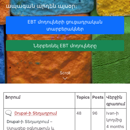
ապագան արդեն այսօր։
EBT մոդուլների ցուցադրական
տարբերակներ
Ներբեռնել EBT մոդուլները
Scroll
Ֆորում
Topics
Posts
Վերջին
գրառում
Չկան նոր գրառումներ
Drupal-ի Տեղադրում
48
96
Ivan
-ի
կողմից
Drupal-ի Տեղադրում
–
4 months
Ստացեք օգնություն և