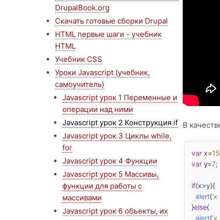
DrupalBook.org
Скачать готовые сборки Drupal
HTML первые шаги - учебник
HTML
Учебник CSS
Уроки Javascript (учебник,
самоучитель)
Javascript урок 1 Переменные и
операции над ними
Javascript урок 2 Конструкция if
В качеств
Javascript урок 3 Циклы while,
for
var
 x=
15
Javascript урок 4 Функции
var
 y=
7
;

Javascript урок 5 Массивы,
функции для работы с
if
(x>y){

alert
(
'x
массивами
}
else
{

Javascript урок 6 объекты, их
alert
(
'x