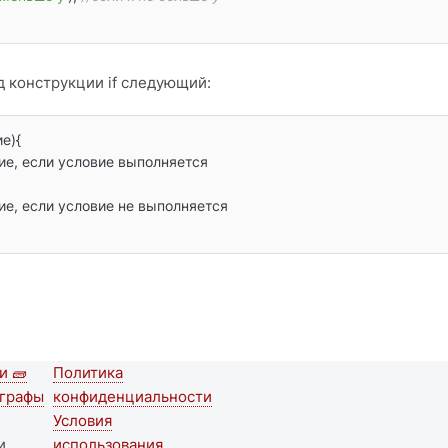
 конструкции if следующий:
е){

и 🧱
Политика
nd
Футер меню
аграфы
конфиденциальности
r
Условия
и
использования