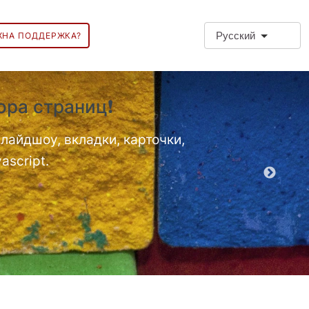
Русский
ЖНА ПОДДЕРЖКА?
ора страниц❗
❗Допол
Дополнитель
лайдшоу, вкладки, карточки,
ascript.
Демо EPT