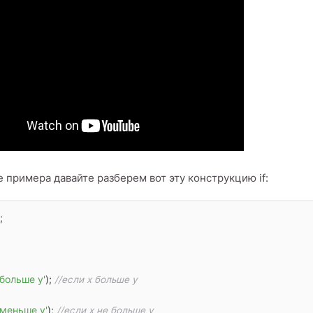
е примера давайте разберем вот эту конструкцию if:
 больше y'
); 
//если x больше у
 меньше y'
); 
//если х не больше у