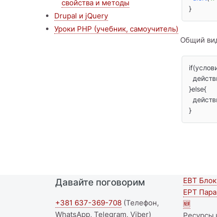
свойства и методы
}
Drupal и jQuery
Уроки PHP (учебник, самоучитель)
Общий вид
if(услови
  действие, если условие выполняется

}else{

  действие, если условие не выполняется

}
EBT Блок
Давайте поговорим
Seco
EPT Пар
+381 637-369-708
(Телефон,
foote
🆕
WhatsApp, Telegram, Viber)
Ресурсы 