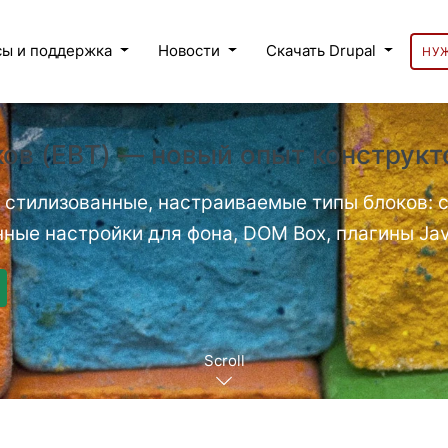
сы и поддержка
Новости
Скачать Drupal
НУ
ов (EBT) — новый опыт конструкт
 стилизованные, настраиваемые типы блоков: с
ные настройки для фона, DOM Box, плагины Jav
Scroll