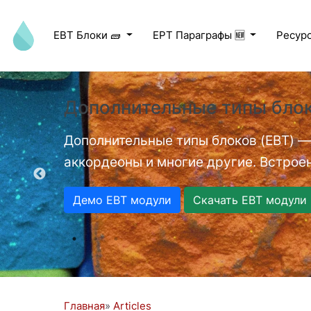
Перейти к основному содержанию
EBT Блоки 🧱
EPT Параграфы 🆕
Ресур
Дополнительные типы блок
ed videos.
Дополнительные типы блоков (EBT) —
аккордеоны и многие другие. Встроен
Демо EBT модули
Скачать EBT модули
Главная
Articles