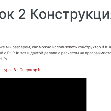
рок 2 Конструкция
оке мы разберем, как можно использовать конструктор if в Ja
й с PHP (и тот и другой делали с расчетом на программистов
PHP:
- урок 8 - Оператор if