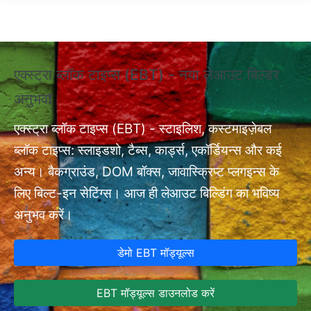
Skip to main content
एक्स्ट्रा ब्लॉक टाइप्स (EBT) - नया लेआउट बिल्डर
❗ए
अनुभव❗
अन
एक्
nt
एक्स्ट्रा ब्लॉक टाइप्स (EBT) - स्टाइलिश, कस्टमाइज़ेबल
सेट
ब्लॉक टाइप्स: स्लाइडशो, टैब्स, कार्ड्स, एकॉर्डियन्स और कई
अन्य। बैकग्राउंड, DOM बॉक्स, जावास्क्रिप्ट प्लगइन्स के
लिए बिल्ट-इन सेटिंग्स। आज ही लेआउट बिल्डिंग का भविष्य
अनुभव करें।
डेमो EBT मॉड्यूल्स
EBT मॉड्यूल्स डाउनलोड करें