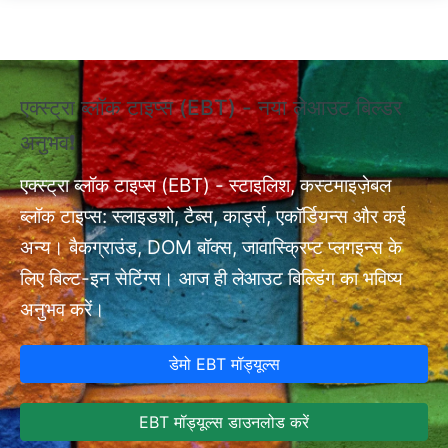
Skip to main content
एक्स्ट्रा ब्लॉक टाइप्स (EBT) - नया लेआउट बिल्डर
❗ए
अनुभव❗
अन
एक्
nt
एक्स्ट्रा ब्लॉक टाइप्स (EBT) - स्टाइलिश, कस्टमाइज़ेबल
सेट
ब्लॉक टाइप्स: स्लाइडशो, टैब्स, कार्ड्स, एकॉर्डियन्स और कई
अन्य। बैकग्राउंड, DOM बॉक्स, जावास्क्रिप्ट प्लगइन्स के
लिए बिल्ट-इन सेटिंग्स। आज ही लेआउट बिल्डिंग का भविष्य
अनुभव करें।
डेमो EBT मॉड्यूल्स
EBT मॉड्यूल्स डाउनलोड करें