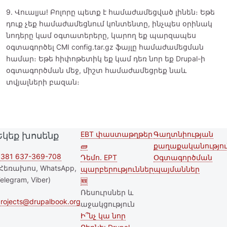
9. Վուալյա! Բոլորը պետք է համաժամեցված լինեն։ Եթե
դուք չեք համաժամեցնում կոնտենտը, ինչպես օրինակ
նոդերը կամ օգտատերերը, կարող եք պարզապես
օգտագործել CMI config.tar.gz ֆայլը համաժամեցման
համար։ Եթե հիփոթետիկ եք կամ դեռ նոր եք Drupal-ի
օգտագործման մեջ, միշտ համաժամեցրեք նաև
տվյալների բազան։
EBT փաստաթղթեր
Գաղտնիության
Եկեք խոսենք
Second
Footer menu
🧱
քաղաքականությու
footer
381 637-369-708
Դեմո. EPT
Օգտագործման
Հեռախոս, WhatsApp,
պարբերություններ
պայմաններ
menu
elegram, Viber)
🆕
Ռեսուրսներ և
rojects@drupalbook.org
աջակցություն
Ի՞նչ կա նոր