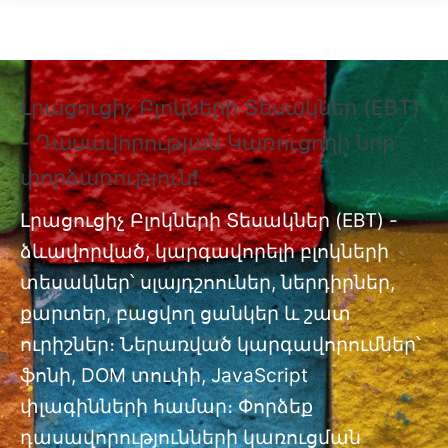
Skip to main content
Լրացուցիչ Բլոկների Տեսակներ (EBT)
❗
- Դասավորության Կառուցողի նոր
Տ
փորձառություն❗
Պ
nt
փ
Լրացուցիչ Բլոկների Տեսակներ (EBT) -
ձևավորված, կարգավորելի բլոկների
Լր
ան
տեսակներ՝ սլայդշոուներ, ներդիրներ,
մո
քարտեր, բացվող ցանկեր և շատ
ուրիշներ։ Ներառված կարգավորումներ՝
ֆոնի, DOM տուփի, JavaScript
փլագինների համար։ Փորձեք
դասավորությունների կառուցման