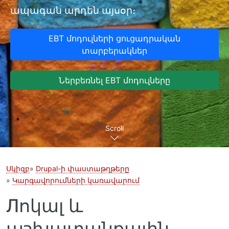
ապագան արդեն այսօր։
EBT մոդուլների ցուցադրական
տարբերակներ
Ներբեռնել EBT մոդուլները
Scroll
Սկիզբ
Drupal-ի փաստաթղթերը
Կարգավորումների կառավարում
Лոկալ և
աշխատանքային