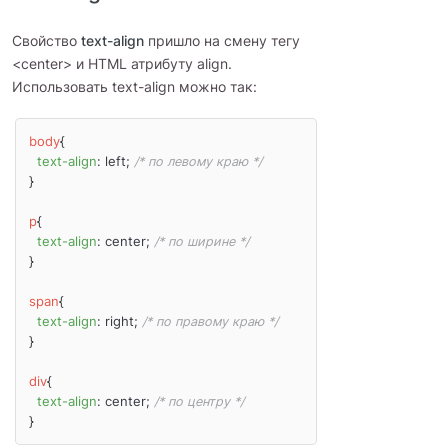
Свойство
text-align
пришло на смену тегу
<center> и HTML атрибуту align.
Использовать text-align можно так:
body
{

text-align
: left; 
/* по левому краю */
}

p
{

text-align
: center; 
/* по ширине */
}

span
{

text-align
: right; 
/* по правому краю */
}

div
{

text-align
: center; 
/* по центру */
}