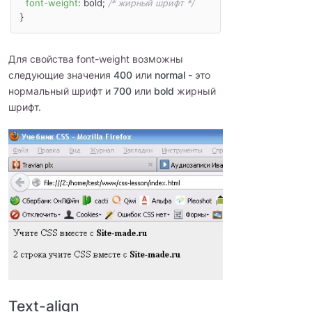
font-weight
: bold; 
/* жирный шрифт */
}
Для свойства font-weight возможны
следующие значения
400
или
normal
- это
нормальный шрифт и
700
или
bold
жирный
шрифт.
Text-align