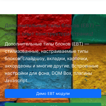
Перейти к основному содержанию
Дополнительные типы блоков (EBT) —
❗
новый опыт конструктора страниц❗
(
п
nt
Дополнительные типы блоков (EBT) —
стилизованные, настраиваемые типы
До
мо
блоков: слайдшоу, вкладки, карточки,
аккордеоны и многие другие. Встроенные
настройки для фона, DOM Box, плагины
Javascript.
Демо EBT модули