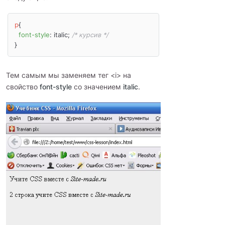
p
{

font-style
: italic; 
/* курсив */
}
Тем самым мы заменяем тег <i> на
свойство
font-style
со значением
italic
.