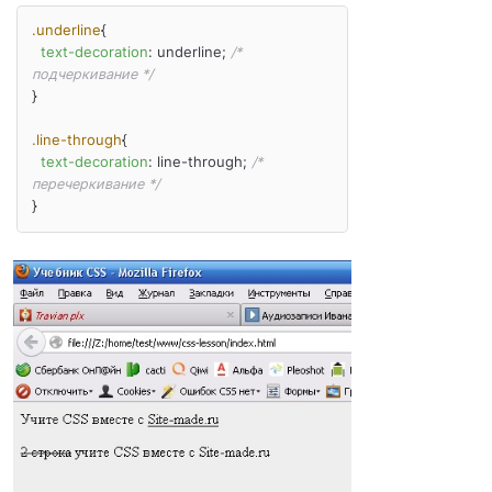
.underline
{

text-decoration
: underline; 
/* 
подчеркивание */
}

.line-through
{

text-decoration
: line-through; 
/* 
перечеркивание */
}