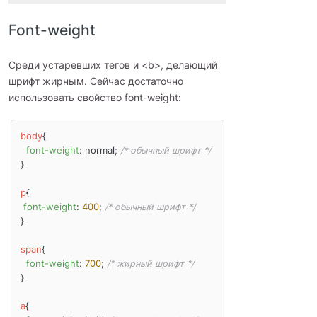
Font-weight
Среди устаревших тегов и <b>, делающий
шрифт жирным. Сейчас достаточно
использовать свойство font-weight:
body
{

font-weight
: normal; 
/* обычный шрифт */
}

p
{

font-weight
: 
400
; 
/* обычный шрифт */
}

span
{

font-weight
: 
700
; 
/* жирный шрифт */
}

a
{
