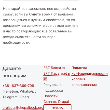
Не старайтесь запомнить все css свойства
сразу, если вы будете время от времени
возвращаться к нужным свойствам, то со
временем вы запомните все самые важные
и часто повторяющиеся, а остальные вы
всегда сможете найти по мере
необходимости.
EBT Блоки 🧱
Политика
Давайте
Second
Футер меню
EPT Параграфы
конфиденциальности
поговорим
footer
🆕
Условия
Ресурсы и
использования
menu
+381 637-369-708
поддержка
(Телефон, WhatsApp,
Новости
Telegram, Viber)
Скачать Drupal
projects@drupalbook.org
НУЖНА