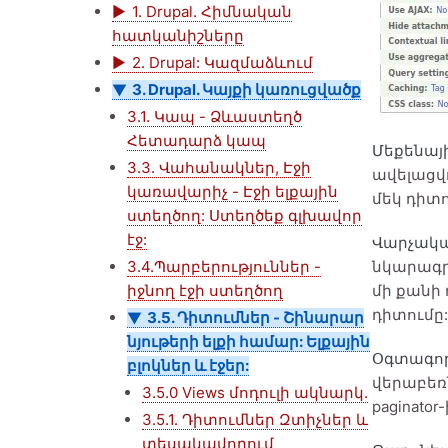
1. Drupal. Հիմնական
հատկանիշները
2. Drupal: Կազմաձևում
3. Drupal. Կայքի կառուցվածք
3.1. Կապ - Ձևաստեղծ
Հետադարձ կապ
Մեքենայ
3.3. Վահանակներ, Էջի
ավելացվո
կառավարիչ - Էջի ելքային
մեկ դիտո
ստեղծող: Ստեղծեք գլխավոր
էջ:
Վարչակա
3.4.Պարբերություններ -
նկարագրվ
իջնող էջի ստեղծող
մի քանի 
դիտումը:
3.5. Դիտումներ - Շինարար
նյութերի ելքի համար: Ելքային
Օգտագոր
բլոկներ և էջեր:
վերաբեռն
3.5.0 Views մոդուլի ակնարկ.
paginato
3.5.1. Դիտումներ Զտիչներ և
տեսակավորում