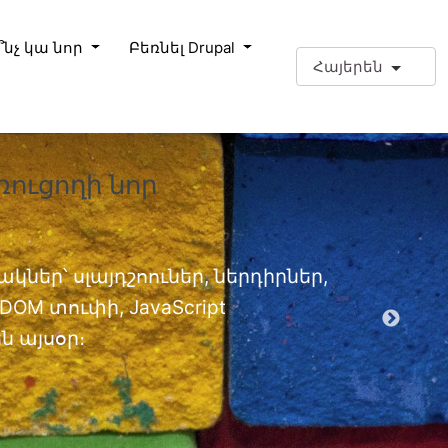
՞նչ կա նոր
Բեռնել Drupal
Հայերեն
ռուցողի նոր
❗Լրացո
փորձա
Լրացուցիչ
կներ՝ սլայդշոուներ, ներդիրներ,
OM տուփի, JavaScript
EPT մոդ
 այսօր։