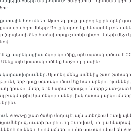
 հավելվածները ամփոփում:
Թաքցնում է դիտման կցում
ու:
ստային հղումներ.
Այստեղ դուք կարող եք ընտրել՝ ցո
ստային հղումները: Դուք կարող եք հեռացնել տեսա
րը (որպեսզի ձեր հաճախորդը չմտնի դիտումների մեջ)
նով:
ծեք ագրեգացիա:
Հզոր գործիք, որն օգտագործում է C
 Մենք այն կօգտագործենք հաջորդ դասին։
 կարգավորումներ.
Այստեղ մենք ամենից շատ շահագր
թյուն), երբ դուք օգտագործում եք հարաբերություններ
ակ գրառումներ, եթե հարաբերությունները շատ-շատ ե
նալ բազմաթիվ կատեգորիաներ, իսկ դասակարգումները
երին):
ւմ.
Views-ը շատ ծանր մոդուլ է, այն ստեղծում է տվյա
ցումներով, ուստի խորհուրդ է տրվում, որ դա հնարավոր
ւնների բլոկներ, հոդվածներ, որոնք ցուցադրվում են V