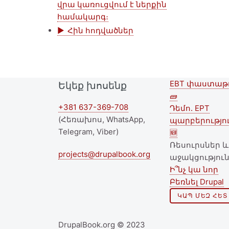
վրա կառուցվում է ներքին
համակարգ։
Հին հոդվածներ
EBT փաստաթ
Եկեք խոսենք
Second
🧱
+381 637-369-708
footer
Դեմո. EPT
(Հեռախոս, WhatsApp,
պարբերությո
menu
Telegram, Viber)
🆕
Ռեսուրսներ և
projects@drupalbook.org
աջակցությու
Ի՞նչ կա նոր
Բեռնել Drupal
ԿԱՊ ՄԵԶ ՀԵՏ
DrupalBook.org © 2023