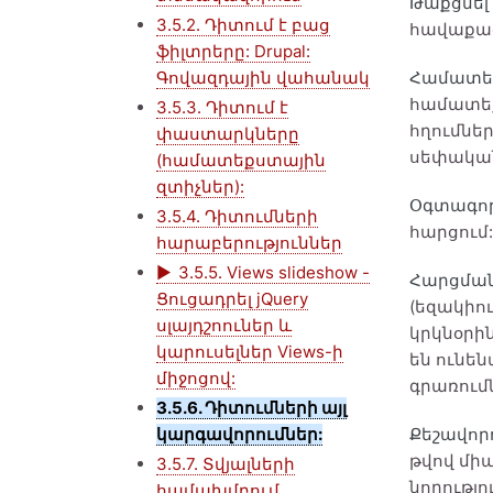
Թաքցնել
3.5.2. Դիտում է բաց
հավաքած
ֆիլտրերը: Drupal:
Գովազդային վահանակ
Համատեք
համատեք
3.5.3. Դիտում է
հղումնե
փաստարկները
սեփակա
(համատեքստային
զտիչներ):
Օգտագոր
3.5.4. Դիտումների
հարցում:
հարաբերություններ
3.5.5. Views slideshow -
Հարցման
Ցուցադրել jQuery
(եզակիու
սլայդշոուներ և
կրկնօրին
կարուսելներ Views-ի
են ունե
միջոցով:
գրառումն
3.5.6. Դիտումների այլ
կարգավորումներ:
Քեշավորո
թվով միա
3.5.7. Տվյալների
նորությո
համախմբում