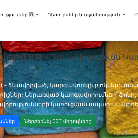
ություններ 🆕
Ռեսուրսներ և աջակցություն
Ի
կներ (EBT) - Դասավորության Կա
) - ձևավորված, կարգավորելի բլոկների տեսա
իշներ։ Ներառված կարգավորումներ՝ ֆոնի, D
վորությունների կառուցման ապագան արդեն
ակներ
Ներբեռնել EBT մոդուլները