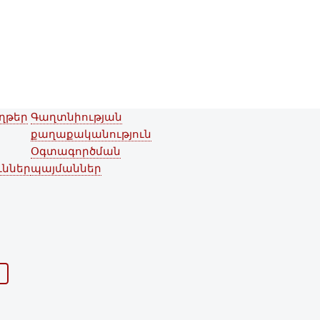
ղթեր
Գաղտնիության
Footer menu
քաղաքականություն
Օգտագործման
ւններ
պայմաններ
ն