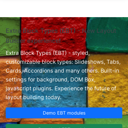
Skip to main content
Extra Block Types (EBT) - New Layout
❗
Builder experience❗
P
Ex
nt
Extra Block Types (EBT) - styled,
set
customizable block types: Slideshows, Tabs,
Cards, Accordions and many others. Built-in
settings for background, DOM Box,
javascript plugins. Experience the future of
layout building today.
Demo EBT modules