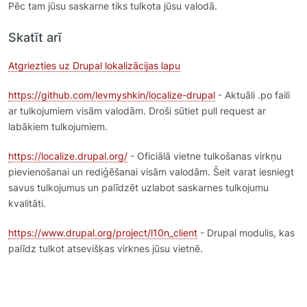
Pēc tam jūsu saskarne tiks tulkota jūsu valodā.
Skatīt arī
Atgriezties uz Drupal lokalizācijas lapu
https://github.com/levmyshkin/localize-drupal
- Aktuāli .po faili
ar tulkojumiem visām valodām. Droši sūtiet pull request ar
labākiem tulkojumiem.
https://localize.drupal.org/
- Oficiālā vietne tulkošanas virkņu
pievienošanai un rediģēšanai visām valodām. Šeit varat iesniegt
savus tulkojumus un palīdzēt uzlabot saskarnes tulkojumu
kvalitāti.
https://www.drupal.org/project/l10n_client
- Drupal modulis, kas
palīdz tulkot atsevišķas virknes jūsu vietnē.