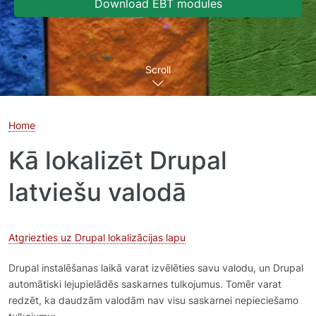
Download EBT modules
Scroll
Home
Kā lokalizēt Drupal
latviešu valodā
Atgriezties uz Drupal lokalizācijas lapu
Drupal instalēšanas laikā varat izvēlēties savu valodu, un Drupal
automātiski lejupielādēs saskarnes tulkojumus. Tomēr varat
redzēt, ka daudzām valodām nav visu saskarnei nepieciešamo