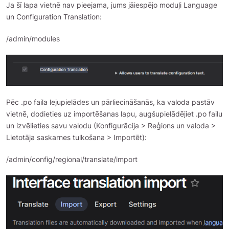
Ja šī lapa vietnē nav pieejama, jums jāiespējo moduļi Language
un Configuration Translation:
/admin/modules
Pēc .po faila lejupielādes un pārliecināšanās, ka valoda pastāv
vietnē, dodieties uz importēšanas lapu, augšupielādējiet .po failu
un izvēlieties savu valodu (Konfigurācija > Reģions un valoda >
Lietotāja saskarnes tulkošana > Importēt):
/admin/config/regional/translate/import