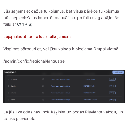
Jūs saņemsiet dažus tulkojumus, bet visus pārējos tulkojumus
būs nepieciešams importēt manuāli no .po faila (saglabājiet šo
failu ar
Ctrl + S
):
Lejupielādēt .po failu ar tulkojumiem
Vispirms pārbaudiet, vai jūsu valoda ir pieejama Drupal vietnē:
/admin/config/regional/language
Ja jūsu valodas nav, noklikšķiniet uz pogas Pievienot valodu, un
tā tiks pievienota.