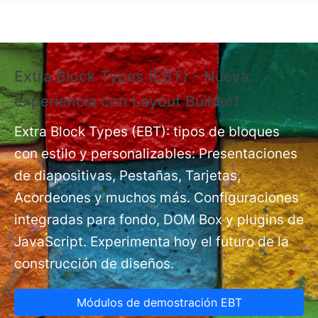
Pasar al contenido principal
Extra Block Types (EBT) - Nueva
❗
experiencia con Layout Builder❗
e
Ex
nt
Extra Block Types (EBT): tipos de bloques
pá
con estilo y personalizables: Presentaciones
de diapositivas, Pestañas, Tarjetas,
Acordeones y muchos más. Configuraciones
integradas para fondo, DOM Box y plugins de
JavaScript. Experimenta hoy el futuro de la
construcción de diseños.
Módulos de demostración EBT