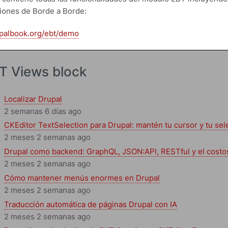
iones de Borde a Borde:
upalbook.org/ebt/demo
T Views block
Localizar Drupal
2 semanas 6 días ago
CKEditor TextSelection para Drupal: mantén tu cursor y tu sel
2 meses 2 semanas ago
Drupal como backend: GraphQL, JSON:API, RESTful y el costoso
2 meses 2 semanas ago
Cómo mantener menús enormes en Drupal
2 meses 2 semanas ago
Traducción automática de páginas Drupal con IA
2 meses 2 semanas ago