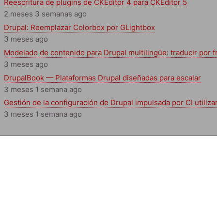
Reescritura de plugins de CKEditor 4 para CKEditor 5
2 meses 3 semanas ago
Drupal: Reemplazar Colorbox por GLightbox
3 meses ago
Modelado de contenido para Drupal multilingüe: traducir por 
3 meses ago
DrupalBook — Plataformas Drupal diseñadas para escalar
3 meses 1 semana ago
Gestión de la configuración de Drupal impulsada por CI utiliza
3 meses 1 semana ago