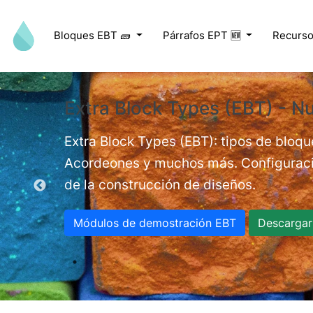
Pasar al contenido principal
Bloques EBT 🧱
Párrafos EPT 🆕
Recurso
Extra Block Types (EBT) - Nu
ed videos.
Extra Block Types (EBT): tipos de bloqu
Acordeones y muchos más. Configuracio
de la construcción de diseños.
Módulos de demostración EBT
Descargar