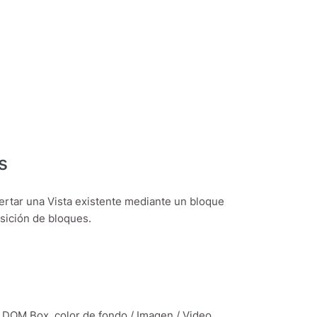
s
ertar una Vista existente mediante un bloque
sición de bloques.
 DOM Box, color de fondo / Imagen / Video,