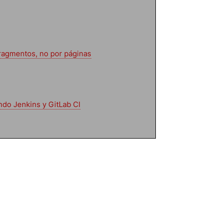
fragmentos, no por páginas
ndo Jenkins y GitLab CI