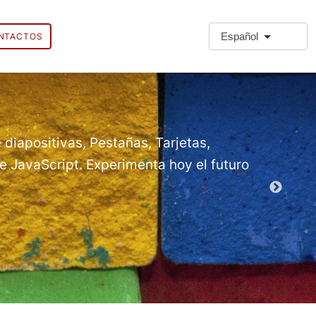
Español
NTACTOS
❗Extra
Extra Paragr
 diapositivas, Pestañas, Tarjetas,
 JavaScript. Experimenta hoy el futuro
Módulos d