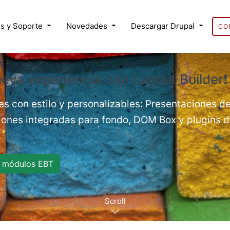
s y Soporte
Novedades
Descargar Drupal
CO
eva experiencia con Layout Builder❗
es con estilo y personalizables: Presentaciones de
nes integradas para fondo, DOM Box y plugins de
 módulos EBT
Scroll