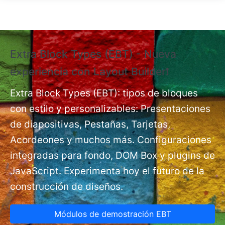
Pasar al contenido principal
Extra Block Types (EBT) - Nueva
❗
experiencia con Layout Builder❗
e
Ex
nt
Extra Block Types (EBT): tipos de bloques
pá
con estilo y personalizables: Presentaciones
de diapositivas, Pestañas, Tarjetas,
Acordeones y muchos más. Configuraciones
integradas para fondo, DOM Box y plugins de
JavaScript. Experimenta hoy el futuro de la
construcción de diseños.
Módulos de demostración EBT