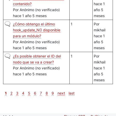
contenido?
hace 1
Por
Anónimo (no verificado)
año 5
hace 1 año 5 meses
meses
Discusión normal
¿Cómo obtengo el último
1
Por
hook_update_N() disponible
mikhail
para un módulo?
hace 1
Por
Anónimo (no verificado)
año 5
hace 1 año 5 meses
meses
Discusión normal
¿Es posible obtener el ID del
1
Por
nodo que se va a crear?
mikhail
Por
Anónimo (no verificado)
hace 1
hace 1 año 5 meses
año 5
meses
Paginación
Página actual
Página
Página
Página
Página
Página
Página
Página
Página
Siguiente página
Última página
1
2
3
4
5
6
7
8
9
next
last