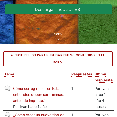
Descargar módulos EBT
Scroll
INICIE SESIÓN PARA PUBLICAR NUEVO CONTENIDO EN EL
FORO.
Tema
Respuestas
Última
respuesta
Discusión normal
Cómo corregir el error 'Estas
1
Por
Ivan
entidades deben ser eliminadas
hace 1
antes de importar.'
año 4
Por
Ivan
hace 1 año
meses
Discusión normal
¿Cómo crear un nuevo tipo de
1
Por
Ivan