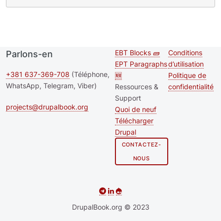
EBT Blocks 🧱
Conditions
Parlons-en
Second
Footer me
EPT Paragraphs
d’utilisation
footer
+381 637-369-708
(Téléphone,
🆕
Politique de
WhatsApp, Telegram, Viber)
Ressources &
confidentialité
menu
Support
projects@drupalbook.org
Quoi de neuf
Télécharger
Drupal
CONTACTEZ-
NOUS
DrupalBook.org © 2023