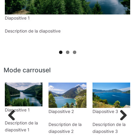
Previous
Next
Diapositive 1
Description de la diapositive
Mode carrousel
Slide
Slide
Slide
image
image
image
Diapositive 1
Diapositive 2
Diapositive 3
Description de la
Description de la
Description de la
Previous
Next
diapositive 1
diapositive 2
diapositive 3