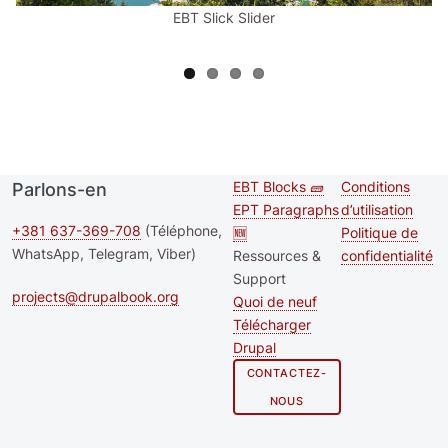
EBT Slick Slider
EBT Blocks 🧱
Conditions
Parlons-en
Second
Footer me
EPT Paragraphs
d’utilisation
footer
+381 637-369-708
(Téléphone,
🆕
Politique de
WhatsApp, Telegram, Viber)
Ressources &
confidentialité
menu
Support
projects@drupalbook.org
Quoi de neuf
Télécharger
Drupal
CONTACTEZ-
NOUS