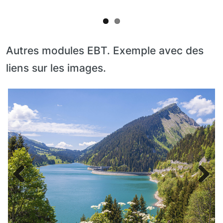
Autres modules EBT. Exemple avec des
liens sur les images.
Slide
Slide
Slide
Slide
image
image
image
image
Previous
Next