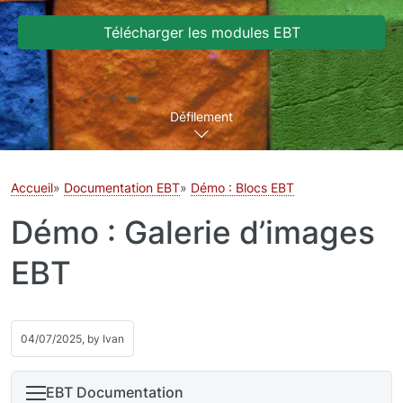
Télécharger les modules EBT
Défilement
Accueil
Documentation EBT
Démo : Blocs EBT
Démo : Galerie d’images
EBT
04/07/2025, by
Ivan
EBT Documentation