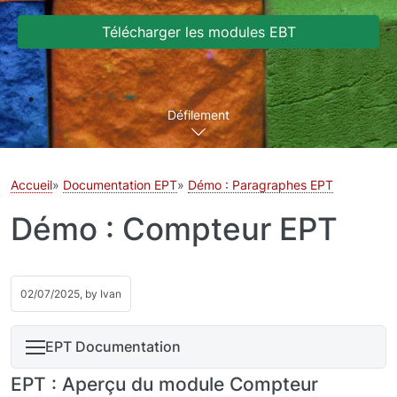
Télécharger les modules EBT
Défilement
Accueil
Documentation EPT
Démo : Paragraphes EPT
Démo : Compteur EPT
02/07/2025, by
Ivan
EPT Documentation
EPT : Aperçu du module Compteur