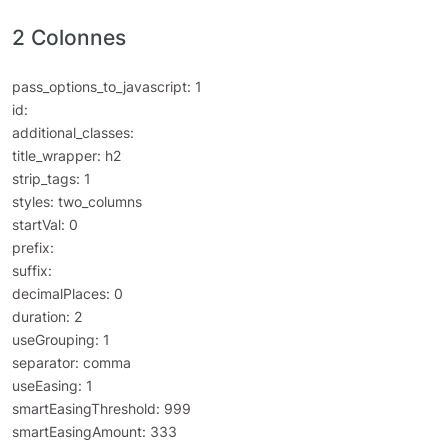
2 Colonnes
pass_options_to_javascript: 1
id:
additional_classes:
title_wrapper: h2
strip_tags: 1
styles: two_columns
startVal: 0
prefix:
suffix:
decimalPlaces: 0
duration: 2
useGrouping: 1
separator: comma
useEasing: 1
smartEasingThreshold: 999
smartEasingAmount: 333