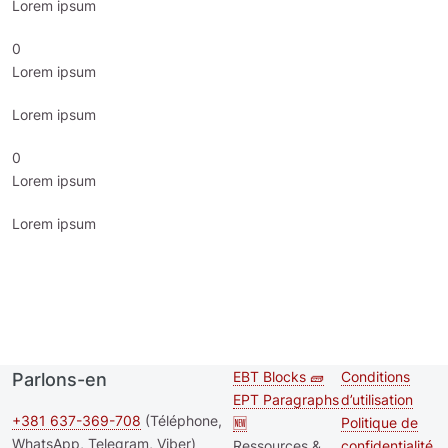
Lorem ipsum
0
Lorem ipsum
Lorem ipsum
0
Lorem ipsum
Lorem ipsum
EBT Blocks 🧱
Conditions
Parlons-en
Second
Footer me
EPT Paragraphs
d’utilisation
footer
+381 637-369-708
(Téléphone,
🆕
Politique de
WhatsApp, Telegram, Viber)
Ressources &
confidentialité