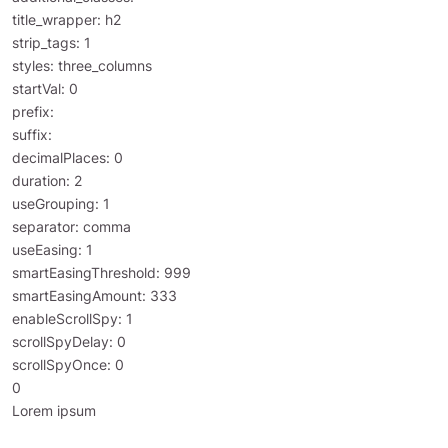
title_wrapper: h2
strip_tags: 1
styles: three_columns
startVal: 0
prefix:
suffix:
decimalPlaces: 0
duration: 2
useGrouping: 1
separator: comma
useEasing: 1
smartEasingThreshold: 999
smartEasingAmount: 333
enableScrollSpy: 1
scrollSpyDelay: 0
scrollSpyOnce: 0
0
Lorem ipsum