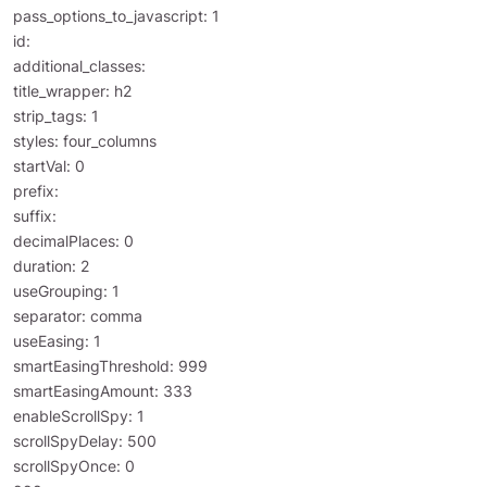
pass_options_to_javascript: 1
id:
additional_classes:
title_wrapper: h2
strip_tags: 1
styles: four_columns
startVal: 0
prefix:
suffix:
decimalPlaces: 0
duration: 2
useGrouping: 1
separator: comma
useEasing: 1
smartEasingThreshold: 999
smartEasingAmount: 333
enableScrollSpy: 1
scrollSpyDelay: 500
scrollSpyOnce: 0