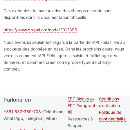
Des exemples de manipulation des champs en code sont
disponibles dans la documentation officielle :
https://www.drupal.org/node/2012896
Nous avons ici seulement regardé la partie de l’API Fields liée au
stockage des données en base. Dans les prochains cours, nous
verrons comment l’API Fields gère la saisie et l’affichage des
données, et comment créer notre propre type de champ
complet.
EBT Blocks 🧱
Conditions
Parlons-en
Second
Footer me
EPT Paragraphs
d’utilisation
footer
+381 637-369-708
(Téléphone,
🆕
Politique de
WhatsApp, Telegram, Viber)
Ressources &
confidentialité
menu
Support