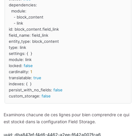
dependencies:

  module:

    - block_content

    - link

id: block_content.field_link

field_name: field_link

entity_type: block_content

type: link

settings: {  }

module: link

locked: 
false
cardinality: 
1
translatable: 
true
indexes: {  }

persist_with_no_fields: 
false
custom_storage: 
false
Examinons chacune de ces lignes pour bien comprendre ce qui
est stocké dans la configuration Field Storage.
uuid: dba847ef-f4d6-4462-a2ee-f642a007fca6