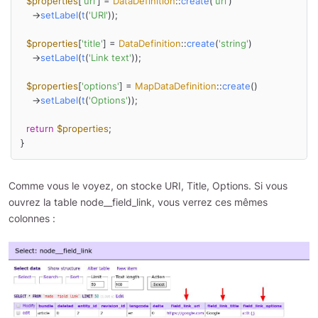
$properties
[
'uri'
] = 
DataDefinition
::
create
(
'uri'
)

    ->
setLabel
(
t
(
'URI'
));

$properties
[
'title'
] = 
DataDefinition
::
create
(
'string'
)

    ->
setLabel
(
t
(
'Link text'
));

$properties
[
'options'
] = 
MapDataDefinition
::
create
()

    ->
setLabel
(
t
(
'Options'
));

return
$properties
;

}
Comme vous le voyez, on stocke URI, Title, Options. Si vous
ouvrez la table node__field_link, vous verrez ces mêmes
colonnes :