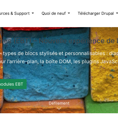
urces & Support
Quoi de neuf
Télécharger Drupal
res (EBT) – Nouvelle expérience de 
 types de blocs stylisés et personnalisables : di
ur l’arrière-plan, la boîte DOM, les plugins JavaSc
modules EBT
Défilement