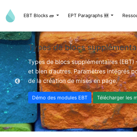
Aller au contenu principal
EBT Blocks 🧱
EPT Paragraphs 🆕
Resso
Types de blocs supplémentai
ed videos.
Types de blocs supplémentaires (EBT) –
et bien d’autres. Paramètres intégrés po
de la création de mises en page.
Démo des modules EBT
Télécharger les 