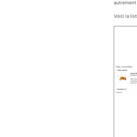
autrement 
Voici la l
Image