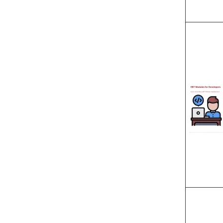
Image