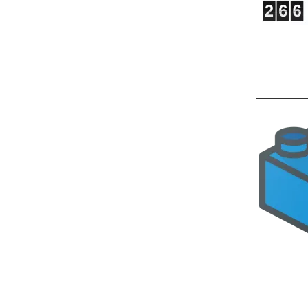
Image