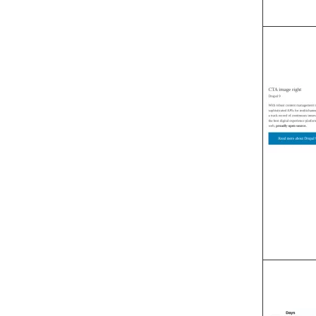
Image
Image