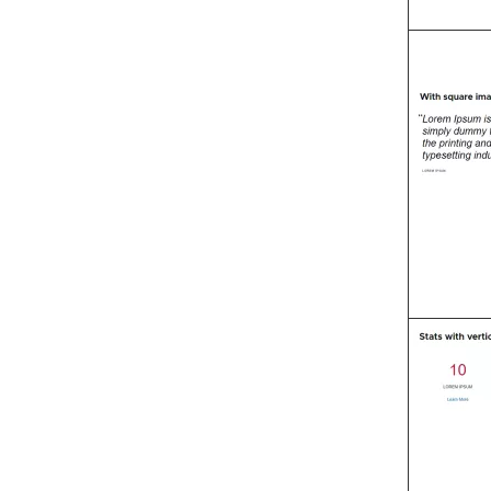
Image
Image