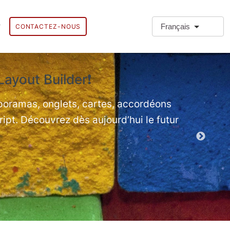
Français
CONTACTEZ-NOUS
Layout Builder❗
❗Types
Types de par
aporamas, onglets, cartes, accordéons
ript. Découvrez dès aujourd’hui le futur
Démo des