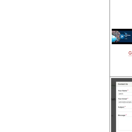
Image
G
Image