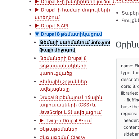
Drupal 8-ի խնդիրների լուծում
Drupal-ի համար մոդուլների
Տաբեր
ստեղծում
Գույքն
Drupal 8 API
Drupal 8 թեմատիկացում
Թեմայի սահմանում .info.yml
Օրին
ֆայլի միջոցով
Թեմաների Drupal 8
թղթապանակների
name: Flu
type: th
կառուցվածք
descripti
Տեմային շրջաններ
core: 8.x

ավելացնելը
libraries:

Drupal 8 թեմայում ոճային
  - fluffiness/global-styling

աղյուսակների (CSS) և
base the
JavaScript (JS) ավելացում
regions:

Twig-ը Drupal 8-ում
  header: Header

  content: Content

Ենթաթեմաներ
  sidebar_first: 'Sidebar first'

Ենթաթեմա՝ Classy