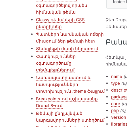
  footer:
օգտագործելով որպես
հիմնական թեմա
Classy թեմաների CSS
Ձեր Drup
ընտրիչներ
թեմաների
Պատկերի նախնական ոճերի
Բանա
միացում ձեր թեմայի հետ
Տեմպլեյթի մասի ներառում
Հատկություններ
Հետևյալ
օգտագործումը
հիմնակա
տեմպլեյթներում
name
(
Նախապատրաստում և
type
(
հատկությունների
descrip
փոփոխություն .theme ֆայլում
packag
Breakpoints-ով աշխատանք
core
(
Drupal 8-ում
php
(ո
Թեմայի ընդլայնված
version
կարգավորումների ստեղծում
librarie