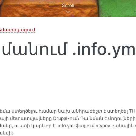
Scroll
 թեմատիկացում
անում .info.ym
 թեմա ստեղծելու համար նախ անհրաժեշտ է ստեղծել THE
մայի մետատվյալները Drupal-ում։ Դա նման է մոդուլնե
նը, ուստի կարևոր է .info.yml ֆայլում «type» բանալի
ակվի։