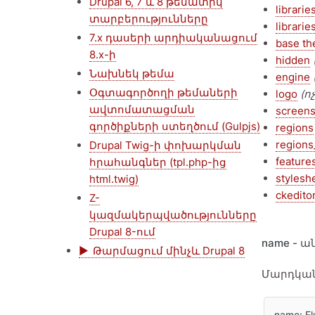
Drupal 6, 7 և 8 թեմատիկ
librarie
տարբերությունները
librari
7.x դասերի արդիականացում
base t
8.x-ի
hidden
Նախնեկ թեմա
engine
Օգտագործողի թեմաների
logo
(ո
ավտոմատացման
screens
գործիքների ստեղծում (Gulpjs)
regions
regions
Drupal Twig-ի փոխարկման
feature
հրահանգներ (tpl.php-ից
stylesh
html.twig)
ckedito
Z-
կազմակերպվածությունները
Drupal 8-ում
name - 
Թարմացում մինչև Drupal 8
Մարդկանց
name: Fl