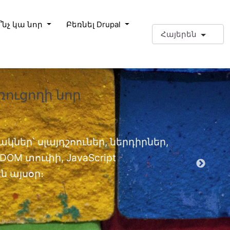
՞նչ կա նոր
Բեռնել Drupal
Հայերեն
ռուցողի նոր
❗Լրացո
փորձա
Լրացուցիչ
կներ՝ սլայդշոուներ, ներդիրներ,
OM տուփի, JavaScript
EPT մոդ
 այսօր։