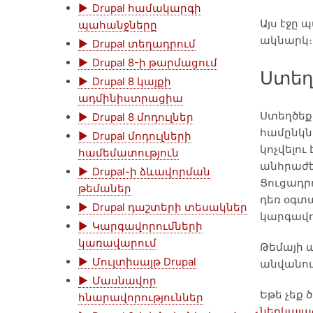
Drupal համակարգի
Այս էջը 
պահանջները
ակնարկ։
Drupal տեղադրում
Drupal 8-ի թարմացում
Ստեղծ
Drupal 8 կայքի
ադմինիստրացիա
Ստեղծեք .
Drupal 8 մոդուլներ
համընկնի
Drupal մոդուլների
կոչվելու է
համեմատություն
անհրաժեշ
Drupal-ի ձևավորման
Ցուցադրո
թեմաներ
դեռ օգտա
Drupal դաշտերի տեսակներ
կարգավո
Կարգավորումների
կառավարում
Թեմայի 
Մուլտիսայթ Drupal
անվանու
Մասնավոր
Եթե չեք
հնարավորություններ
ներկայա