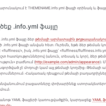
պարունակում է THEMENAME.info.yml ֆայլի օրինակ և ֆ
եք .info.yml ֆայլը
info.yml ֆայլը ձեր
թեմայի արմատային թղթապանակո
 .info.yml ֆայլի անվան հետ։ Ուրեմն, եթե ձեր թեման կո
 «fluffiness/», իսկ .info.yml ֆայլը՝ «fluffiness/fluffiness.
տ հատկություններով (անուն, տեսակ և կոր), ձեր թե
ւթյուն» բաժնում (
http://example.com/admin/appearance
)։ 
գործված չէ մոդուլի կամ այլ թեմայի կողմից։ Թեմայի ա
րումներում։ Հակառակ դեպքում թեմայի բաղադրիչները
անվանումում բացատները փոխարինեք ստորակետերով թ
մում։
 ծանոթ YAML ֆայլերի կառուցվածքին, կարդացեք
YAML 
ցումը
։