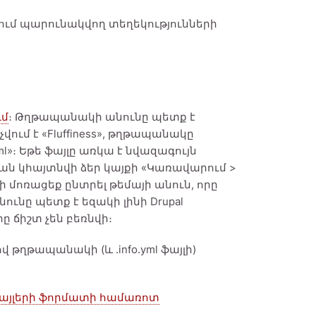
այլում պարունակվող տեղեկությունների
ւմ
։ Թղթապանակի անունը պետք է
չվում է «Fluffiness», թղթապանակը
info.yml»։ Եթե ֆայլը առկա է նվազագույն
ման կհայտնվի ձեր կայքի «Կառավարում >
Մի մոռացեք ընտրել թեմայի անուն, որը
նունը պետք է եզակի լինի Drupal
 ճիշտ չեն բեռնվի։
ղթապանակի (և .info.yml ֆայլի)
ֆայլերի ֆորմատի համառոտ