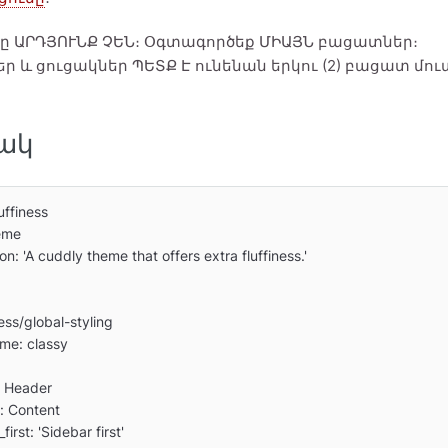
ը ԱՐԴՅՈՒՆՔ ՉԵՆ։ Օգտագործեք ՄԻԱՅՆ բացատներ։
եր և ցուցակներ ՊԵՏՔ Է ունենան երկու (2) բացատ մու
ակ
ffiness

eme

on: 'A cuddly theme that offers extra fluffiness.'

me: classy
