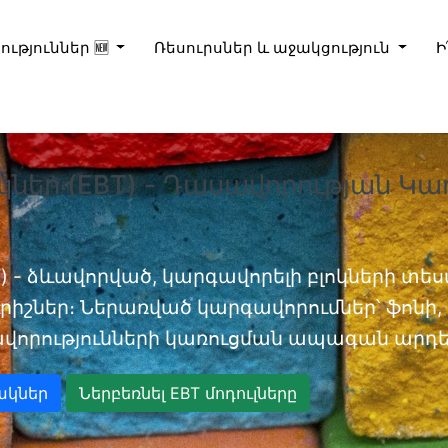
ություններ 🆕
Ռեսուրսներ և աջակցություն
Ի
կներ (EBT) - Դասավորության Կա
) - ձևավորված, կարգավորելի բլոկների տեսա
իշներ։ Ներառված կարգավորումներ՝ ֆոնի, D
վորությունների կառուցման ապագան արդեն
ակներ
Ներբեռնել EBT մոդուլները