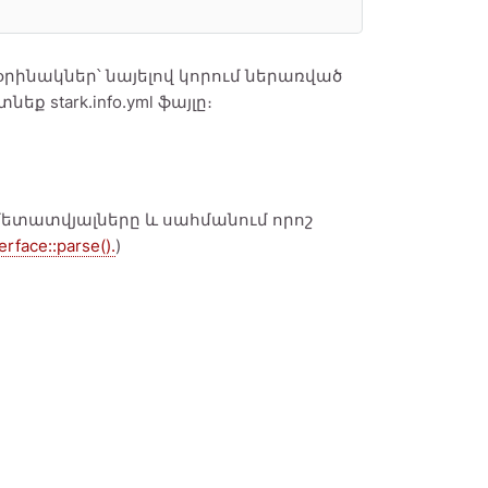
տ օրինակներ՝ նայելով կորում ներառված
ք stark.info.yml ֆայլը։
 մետատվյալները և սահմանում որոշ
rface::parse().
)