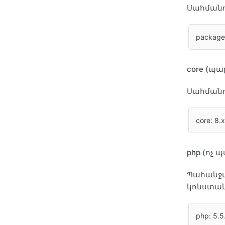
Սահմանու
package
core (պ
Սահմանու
core: 8.x
php (ոչ
Պահանջվ
կոնստան
php: 5.5