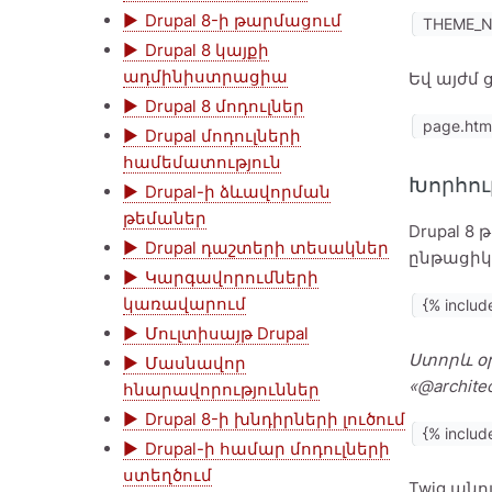
Drupal 8-ի թարմացում
THEME_NA
Drupal 8 կայքի
ադմինիստրացիա
Եվ այժմ 
Drupal 8 մոդուլներ
page.htm
Drupal մոդուլների
համեմատություն
Խորհու
Drupal-ի ձևավորման
թեմաներ
Drupal 8
Drupal դաշտերի տեսակներ
ընթացիկ 
Կարգավորումների
կառավարում
{% inclu
Մուլտիսայթ Drupal
Ստորև օր
Մասնավոր
«@archite
հնարավորություններ
Drupal 8-ի խնդիրների լուծում
{% includ
Drupal-ի համար մոդուլների
ստեղծում
Twig ան