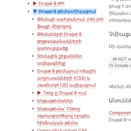
Drupal 8 API
ցույց է 
Drupal 8 թեմատիկացում
(ինչպես 
Թեմայի սահմանում .info.yml
տեղակայ
ֆայլի միջոցով
Չմիաց
Թեմաների Drupal 8
թղթապանակների
Մի վարկա
կառուցվածք
Տեմային շրջաններ
{# NOT r
ավելացնելը
Drupal 8 թեմայում ոճային
աղյուսակների (CSS) և
JavaScript (JS) ավելացում
Վերևի մ
Twig-ը Drupal 8-ում
Անունն
Ենթաթեմաներ
Ենթաթեմա՝ Classy
Componen
օգտագործելով որպես
Drupal 8
հիմնական թեմա
Classy թեմաների CSS