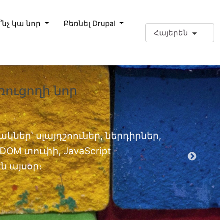
՞նչ կա նոր
Բեռնել Drupal
Հայերեն
ռուցողի նոր
❗Լրացո
փորձա
Լրացուցիչ
կներ՝ սլայդշոուներ, ներդիրներ,
OM տուփի, JavaScript
EPT մոդ
 այսօր։