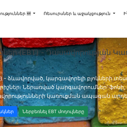
ություններ 🆕
Ռեսուրսներ և աջակցություն
Ի
կներ (EBT) - Դասավորության Կա
) - ձևավորված, կարգավորելի բլոկների տեսա
իշներ։ Ներառված կարգավորումներ՝ ֆոնի, D
վորությունների կառուցման ապագան արդեն
ակներ
Ներբեռնել EBT մոդուլները