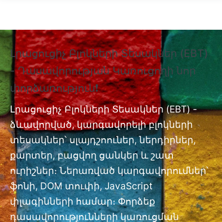
Skip to main content
Լրացուցիչ Բլոկների Տեսակներ (EBT)
❗
- Դասավորության Կառուցողի նոր
Տ
փորձառություն❗
Պ
nt
փ
Լրացուցիչ Բլոկների Տեսակներ (EBT) -
ձևավորված, կարգավորելի բլոկների
Լր
ան
տեսակներ՝ սլայդշոուներ, ներդիրներ,
մո
քարտեր, բացվող ցանկեր և շատ
ուրիշներ։ Ներառված կարգավորումներ՝
ֆոնի, DOM տուփի, JavaScript
փլագինների համար։ Փորձեք
դասավորությունների կառուցման