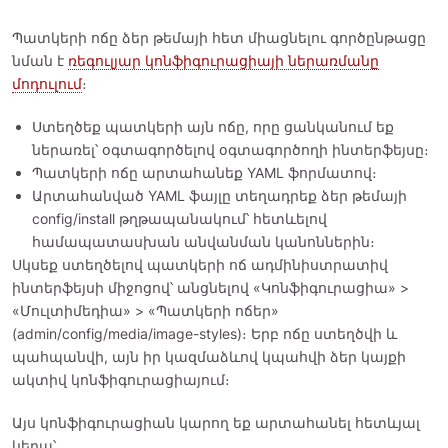
Պատկերի ոճը ձեր թեմայի հետ միացնելու գործընթացը
նման է
ռեգուլյար կոնֆիգուրացիայի ներառմանը
մոդուլում
։
Ստեղծեք պատկերի այն ոճը, որը ցանկանում եք
ներառել՝ օգտագործելով օգտագործողի ինտերֆեյսը։
Պատկերի ոճը արտահանեք YAML ֆորմատով։
Արտահանված YAML ֆայլը տեղադրեք ձեր թեմայի
config/install թղթապանակում՝ հետևելով
համապատասխան անվանման կանոններին։
Սկսեք ստեղծելով պատկերի ոճ ադմինիստրատիվ
ինտերֆեյսի միջոցով՝ անցնելով «Կոնֆիգուրացիա» >
«Մուլտիմեդիա» > «Պատկերի ոճեր»
(admin/config/media/image-styles)։ Երբ ոճը ստեղծվի և
պահպանվի, այն իր կազմաձևով կպահվի ձեր կայքի
ակտիվ կոնֆիգուրացիայում։
Այս կոնֆիգուրացիան կարող եք արտահանել հետևյալ
կերպ՝