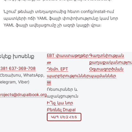
Նշում
՝ թեմայի տեղադրումից հետո config/install-ում
պատկերի ոճի YAML ֆայլի փոփոխությունը կամ նոր
YAML ֆայլի ավելացումը չի ազդի կայքի վրա։
EBT փաստաթղթեր
Գաղտնիության
Եկեք խոսենք
Second
Footer menu
🧱
քաղաքականությու
footer
381 637-369-708
Դեմո. EPT
Օգտագործման
Հեռախոս, WhatsApp,
պարբերություններ
պայմաններ
menu
elegram, Viber)
🆕
Ռեսուրսներ և
rojects@drupalbook.org
աջակցություն
Ի՞նչ կա նոր
Բեռնել Drupal
ԿԱՊ ՄԵԶ ՀԵՏ