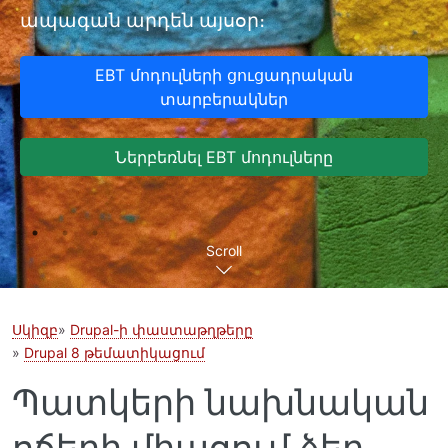
ապագան արդեն այսօր։
EBT մոդուլների ցուցադրական
տարբերակներ
Ներբեռնել EBT մոդուլները
Scroll
Սկիզբ
Drupal-ի փաստաթղթերը
Drupal 8 թեմատիկացում
Պատկերի նախնական
ոճերի միացում ձեր