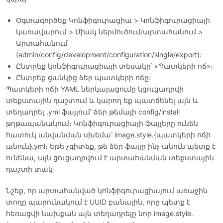
Օգտագործեք Կոնֆիգուրացիա > Կոնֆիգուրացիայի
կառավարում > Միակ ներմուծում/արտահանում >
Արտահանում
(admin/config/development/configuration/single/export)։
Ընտրեք կոնֆիգուրացիայի տեսակը՝ «Պատկերի ոճ»։
Ընտրեք ցանկից ձեր պատկերի ոճը։
Պատկերի ոճի YAML ներկայացումը կցուցադրվի
տեքստային դաշտում և կարող եք պատճենել այն և
տեղադրել .yml ֆայլում՝ ձեր թեմայի config/install
թղթապանակում։ Կոնֆիգուրացիայի ֆայլերը ունեն
հատուկ անվանման սխեմա՝ image.style.{պատկերի ոճի
անուն}.yml։ Եթե չգիտեք, թե ձեր ֆայլը ինչ անուն պետք է
ունենա, այն ցուցադրվում է արտահանման տեքստային
դաշտի տակ։
Նշեք, որ արտահանված կոնֆիգուրացիայում առաջին
տողը պարունակում է UUID բանալին, որը պետք է
հեռացվի նախքան այն տեղադրելը նոր image.style.