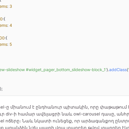
tems
: 
3
0
:{

tems
: 
4
00
:{

tems
: 
5
view-slideshow #widget_pager_bottom_slideshow-block_1'
).
addClass
(
);
usel-ը միանում է ընդհանուր պիտակին, որը փաթաթու
ր div-ի համար ավելացրի նաև owl-carousel դասը, ա
sel ոճերը։ Նաև նկատի ունեցեք, որ արձագանքող ընտ
ք առանձին նշել սլայդի վրա տարբեր թվով տարրեր էկ