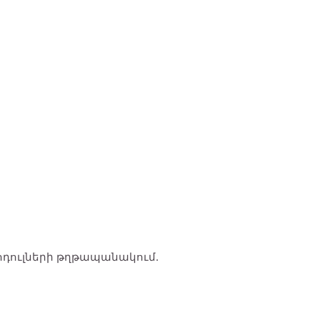
ոդուլների թղթապանակում.