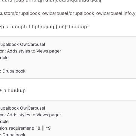
custom/drupalbook_owlcarousel/drupalbook_owlcarousel.info.y
.8-ի և ստորև ներկայացվածի համար՝
upalbook OwlCarousel

ion: Adds styles to Views pager

dule

: Drupalbook
.8+ ի համար
upalbook OwlCarousel

ion: Adds styles to Views pager

dule

ion_requirement: ^8 || ^9

: Drupalbook