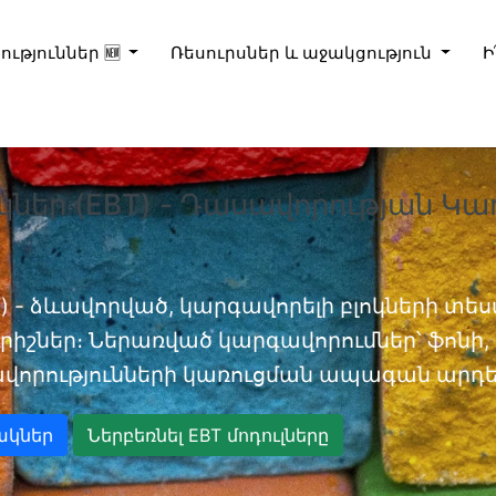
ություններ 🆕
Ռեսուրսներ և աջակցություն
Ի
կներ (EBT) - Դասավորության Կա
) - ձևավորված, կարգավորելի բլոկների տեսա
իշներ։ Ներառված կարգավորումներ՝ ֆոնի, D
վորությունների կառուցման ապագան արդեն
ակներ
Ներբեռնել EBT մոդուլները