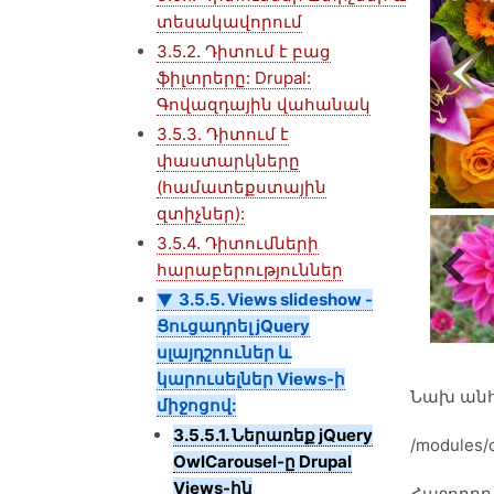
տեսակավորում
3.5.2. Դիտում է բաց
ֆիլտրերը: Drupal:
Գովազդային վահանակ
3.5.3. Դիտում է
փաստարկները
(համատեքստային
զտիչներ):
3.5.4. Դիտումների
հարաբերություններ
3.5.5. Views slideshow -
Ցուցադրել jQuery
սլայդշոուներ և
կարուսելներ Views-ի
Նախ անհ
միջոցով:
3.5.5.1. Ներառեք jQuery
/modules/
OwlCarousel-ը Drupal
Views-ին
Հաջորդը