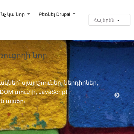
՞նչ կա նոր
Բեռնել Drupal
Հայերեն
ռուցողի նոր
❗Լրացո
փորձա
Լրացուցիչ
կներ՝ սլայդշոուներ, ներդիրներ,
OM տուփի, JavaScript
EPT մոդ
 այսօր։