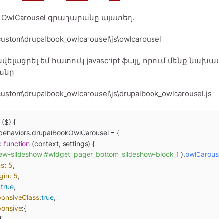
 OwlCarousel գրադարանը այստեղ.
custom\drupalbook_owlcarousel\js\owlcarousel
վելացրել եմ հատուկ javascript ֆայլ, որում մենք նախա
անը
ustom\drupalbook_owlcarousel\js\drupalbook_owlcarousel.js
 (
$
) {

behaviors
.
drupalBookOwlCarousel
 = {

: 
function
 (
context, settings
) {

view-slideshow #widget_pager_bottom_slideshow-block_1'
).
owlCarous
ms
: 
5
,

gin
: 
5
,

:
true
,

ponsiveClass
:
true
,

ponsive
:{

{
