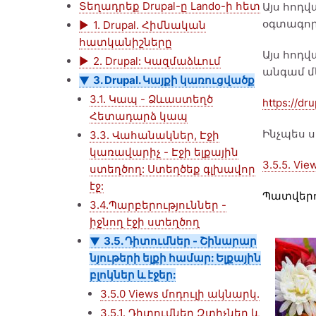
Տեղադրեք Drupal-ը Lando-ի հետ
Այս հոդվ
օգտագոր
1. Drupal. Հիմնական
հատկանիշները
Այս հոդվ
2. Drupal: Կազմաձևում
անգամ մե
3. Drupal. Կայքի կառուցվածք
3.1. Կապ - Ձևաստեղծ
https://dr
Հետադարձ կապ
Ինչպես ս
3.3. Վահանակներ, Էջի
կառավարիչ - Էջի ելքային
3.5.5. Vie
ստեղծող: Ստեղծեք գլխավոր
էջ:
Պատվերով
3.4.Պարբերություններ -
իջնող էջի ստեղծող
3.5. Դիտումներ - Շինարար
նյութերի ելքի համար: Ելքային
բլոկներ և էջեր:
3.5.0 Views մոդուլի ակնարկ.
3.5.1. Դիտումներ Զտիչներ և