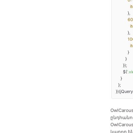
i
          },

60
i
          },

10
i
          }

        }

      });

      $(
'.
    }

  };

})(jQuery
OwlCaro
ընդհանու
OwlCarou
կարող են