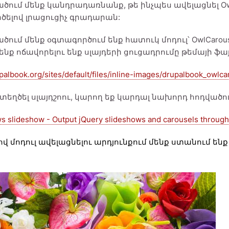
ածում մենք կանդրադառնանք, թե ինչպես ավելացնել Owl
ծելով լրացուցիչ գրադարան:
ածում մենք օգտագործում ենք հատուկ մոդուլ՝ OwlCarou
նք ոճավորելու ենք սլայդերի ցուցադրումը թեմայի ֆայ
upalbook.org/sites/default/files/inline-images/drupalbook_owlca
տեղծել սլայդշոու, կարող եք կարդալ նախորդ հոդվածու
ws slideshow - Output jQuery slideshows and carousels through
 մոդուլ ավելացնելու արդյունքում մենք ստանում ենք 