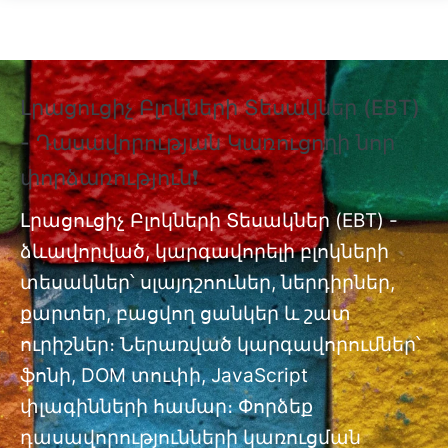
Skip to main content
Լրացուցիչ Բլոկների Տեսակներ (EBT)
❗
- Դասավորության Կառուցողի նոր
Տ
փորձառություն❗
Պ
nt
փ
Լրացուցիչ Բլոկների Տեսակներ (EBT) -
ձևավորված, կարգավորելի բլոկների
Լր
ան
տեսակներ՝ սլայդշոուներ, ներդիրներ,
մո
քարտեր, բացվող ցանկեր և շատ
ուրիշներ։ Ներառված կարգավորումներ՝
ֆոնի, DOM տուփի, JavaScript
փլագինների համար։ Փորձեք
դասավորությունների կառուցման