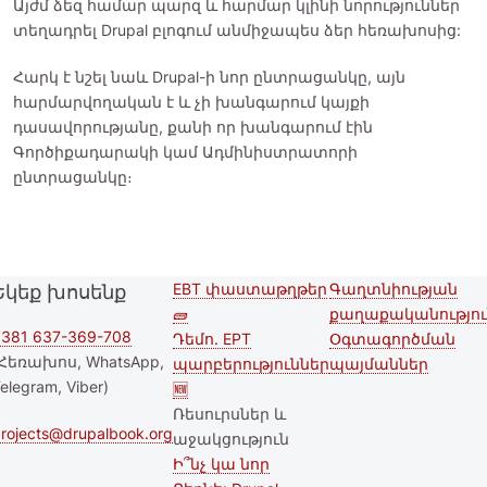
Այժմ ձեզ համար պարզ և հարմար կլինի նորություններ
տեղադրել Drupal բլոգում անմիջապես ձեր հեռախոսից:
Հարկ է նշել նաև Drupal-ի նոր ընտրացանկը, այն
հարմարվողական է և չի խանգարում կայքի
դասավորությանը, քանի որ խանգարում էին
Գործիքադարակի կամ Ադմինիստրատորի
ընտրացանկը։
EBT փաստաթղթեր
Գաղտնիության
Եկեք խոսենք
Second
Footer menu
🧱
քաղաքականությու
footer
381 637-369-708
Դեմո. EPT
Օգտագործման
Հեռախոս, WhatsApp,
պարբերություններ
պայմաններ
menu
elegram, Viber)
🆕
Ռեսուրսներ և
rojects@drupalbook.org
աջակցություն
Ի՞նչ կա նոր