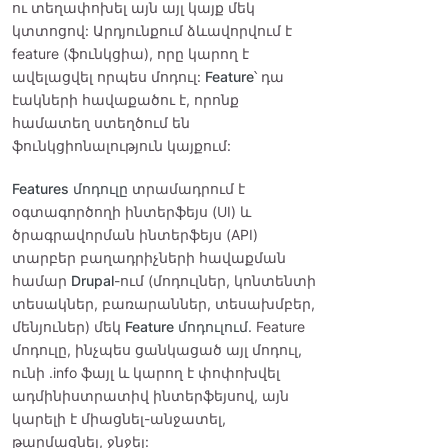
ու տեղափոխել այն այլ կայք մեկ
կտտոցով: Արդյունքում ձևավորվում է
feature (ֆունկցիա), որը կարող է
ավելացվել որպես մոդուլ:
Feature
՝ դա
էակների հավաքածու է, որոնք
համատեղ ստեղծում են
ֆունկցիոնալություն կայքում:
Features մոդուլը
տրամադրում է
օգտագործողի ինտերֆեյս (UI) և
ծրագրավորման ինտերֆեյս (API)
տարբեր բաղադրիչների հավաքման
համար
Drupal
-ում (մոդուլներ, կոնտենտի
տեսակներ, բառարաններ, տեսախմբեր,
մենյուներ) մեկ
Feature մոդուլում
. Feature
մոդուլը, ինչպես ցանկացած այլ մոդուլ,
ունի .info ֆայլ և կարող է փոփոխվել
ադմինիստրատիվ ինտերֆեյսով, այն
կարելի է միացնել-անջատել,
թարմացնել, ջնջել: