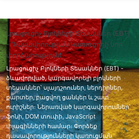
Skip to main content
Լրացուցիչ Բլոկների Տեսակներ (EBT)
❗
- Դասավորության Կառուցողի նոր
Տ
փորձառություն❗
Պ
nt
փ
Լրացուցիչ Բլոկների Տեսակներ (EBT) -
ձևավորված, կարգավորելի բլոկների
Լր
ան
տեսակներ՝ սլայդշոուներ, ներդիրներ,
մո
քարտեր, բացվող ցանկեր և շատ
ուրիշներ։ Ներառված կարգավորումներ՝
ֆոնի, DOM տուփի, JavaScript
փլագինների համար։ Փորձեք
դասավորությունների կառուցման