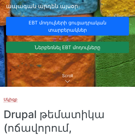
ապագան արդեն այսօր։
EBT մոդուլների ցուցադրական
տարբերակներ
Ներբեռնել EBT մոդուլները
Scroll
Սկիզբ
Drupal թեմատիկա
(ոճավորում,