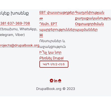
EBT փաստաթղթեր
Գաղտնիության
Եկեք խոսենք
Second
Footer menu
🧱
քաղաքականությու
footer
381 637-369-708
Դեմո. EPT
Օգտագործման
Հեռախոս, WhatsApp,
պարբերություններ
պայմաններ
menu
elegram, Viber)
🆕
Ռեսուրսներ և
rojects@drupalbook.org
աջակցություն
Ի՞նչ կա նոր
Բեռնել Drupal
ԿԱՊ ՄԵԶ ՀԵՏ
DrupalBook.org © 2023