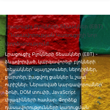
Skip to main content
Լրացուցիչ Բլոկների Տեսակներ (EBT)
❗
- Դասավորության Կառուցողի նոր
Տ
փորձառություն❗
Պ
nt
փ
Լրացուցիչ Բլոկների Տեսակներ (EBT) -
ձևավորված, կարգավորելի բլոկների
Լր
ան
տեսակներ՝ սլայդշոուներ, ներդիրներ,
մո
քարտեր, բացվող ցանկեր և շատ
ուրիշներ։ Ներառված կարգավորումներ՝
ֆոնի, DOM տուփի, JavaScript
փլագինների համար։ Փորձեք
դասավորությունների կառուցման