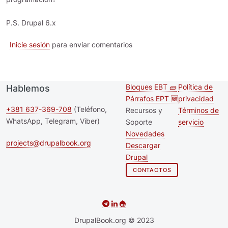
P.S. Drupal 6.x
Inicie sesión
para enviar comentarios
Bloques EBT 🧱
Política de
Hablemos
Second
Footer m
Párrafos EPT 🆕
privacidad
footer
+381 637-369-708
(Teléfono,
Recursos y
Términos de
WhatsApp, Telegram, Viber)
Soporte
servicio
menu
Novedades
projects@drupalbook.org
Descargar
Drupal
CONTACTOS
DrupalBook.org © 2023