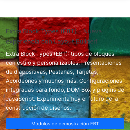
Pasar al contenido principal
Extra Block Types (EBT) - Nueva
❗
experiencia con Layout Builder❗
e
Ex
nt
Extra Block Types (EBT): tipos de bloques
pá
con estilo y personalizables: Presentaciones
de diapositivas, Pestañas, Tarjetas,
Acordeones y muchos más. Configuraciones
integradas para fondo, DOM Box y plugins de
JavaScript. Experimenta hoy el futuro de la
construcción de diseños.
Módulos de demostración EBT