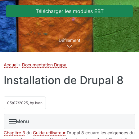
Télécharger les modules EBT
Défilement
Accueil
Documentation Drupal
Installation de Drupal 8
05/07/2025, by
Ivan
Menu
Chapitre 3
du
Guide utilisateur
Drupal 8 couvre les exigences du