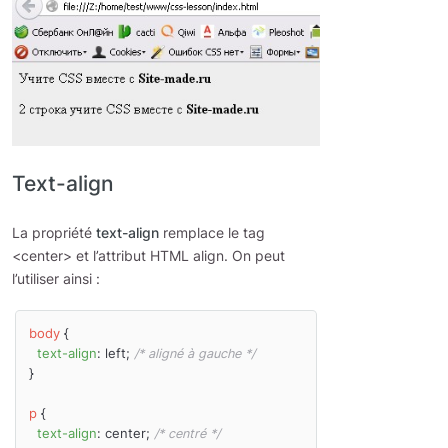
Text-align
La propriété
text-align
remplace le tag
<center> et l’attribut HTML align. On peut
l’utiliser ainsi :
body
 {

text-align
: left; 
/* aligné à gauche */
}

p
 {

text-align
: center; 
/* centré */