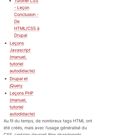
Tutoriel CSS
- Leçon
Conclusion -
De
HTML/CSS à
Drupal
Leçons
Javascript
(manuel,
tutoriel
autodidacte)
Drupal et
jQuery
Leçons PHP
(manuel,
tutoriel
autodidacte)
Au fil du temps, de nombreux tags HTML ont
été créés, mais avec l’usage généralisé du
CSS, certains devront être abandonnés,