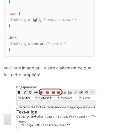
}

span
 {

text-align
: right; 
/* aligné à droite */
}

div
 {

text-align
: center; 
/* centré */
Voici une image qui illustre clairement ce que
fait cette propriété :