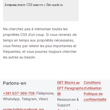
Ne cherchez pas à mémoriser toutes les
propriétés CSS d’un coup. Si vous revenez de
temps en temps aux propriétés nécessaires,
vous finirez par retenir les plus importantes et
fréquentes, et vous pourrez toujours chercher
les autres au besoin.
EBT Blocks 🧱
Conditions
Parlons-en
Second
Footer me
EPT Paragraphs
d’utilisation
footer
+381 637-369-708
(Téléphone,
🆕
Politique de
WhatsApp, Telegram, Viber)
Ressources &
confidentialité
menu
Support
projects@drupalbook.org