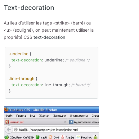
Text-decoration
Au lieu d’utiliser les tags <strike> (barré) ou
<u> (souligné), on peut maintenant utiliser la
propriété CSS
text-decoration
:
.underline
 {

text-decoration
: underline; 
/* souligné */
}

.line-through
 {

text-decoration
: line-through; 
/* barré */